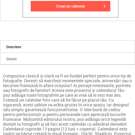
creați un calendar
Descriere
Detalii
Compoziția clasică și clară va fi un fundal perfect pentru orice tip de
fotografie. Dorești să marchezi momentele speciale, aniversări sau o
excursie frumoasă în afara orașului? Ai peisaje interesante, portrete
sau fotografii de familie? Acesta este proiectul și calendarul Tău -
poți adăuga toate fotografiile pe care ai vrea să le vezi mai des.
Creează un calendar foto care să fie făcut pe placul tău. Cu
siguranță, acest șablon va arăta grozav în orice spațiu, iar designul
său simplu garantează funcționalitatea. O idee bună de cadou
pentru perfecționiști și pentru persoanele care apreciază lucrurile
frumoase. Mulțumită editorului nostru, poți adăuga orice legendă
dorești la fotografii și să faci acest calendar cu adevărat deosebit.
Calendarul cuprinde 13 pagini (12 luni + coperta). Calendarul este
tipărit pe hârtie cretată în două formate - 20x30, 30x40cm. Proiectul