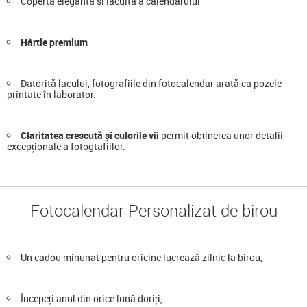
Copertă elegantă și lăcuită a calendarului
Hârtie premium
Datorită lacului, fotografiile din fotocalendar arată ca pozele
printate în laborator.
Claritatea crescută și culorile vii
permit obținerea unor detalii
excepționale a fotogtafiilor.
Fotocalendar Personalizat de birou
Un cadou minunat pentru oricine lucrează zilnic la birou,
Începeți anul din orice lună doriți,