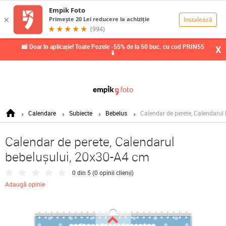
0,00
Lei
📸 Doar în aplicație! Toate Pozele -55% de la 50 buc. cu cod PRIN55
X
📱
Calendare
Subiecte
Bebelus
Calendar de perete, Calendarul
Calendar de perete, Calendarul
bebelușului, 20x30-A4 cm
0 din 5 (
0 opinii clienți
)
Adaugă opinie