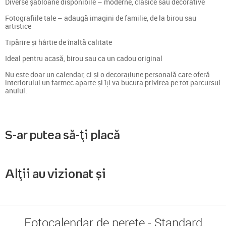
Diverse șabloane disponibile – moderne, clasice sau decorative
Fotografiile tale – adaugă imagini de familie, de la birou sau
artistice
Tipărire și hârtie de înaltă calitate
Ideal pentru acasă, birou sau ca un cadou original
Nu este doar un calendar, ci și o decorațiune personală care oferă
interiorului un farmec aparte și îți va bucura privirea pe tot parcursul
anului.
S-ar putea să-ți placă
Alții au vizionat și
Fotocalendar de perete - Standard