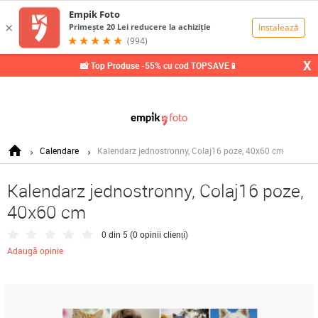
0,00
Lei
X
📸 Top Produse -55% cu cod TOPSAVE📱
Calendare
Kalendarz jednostronny, Colaj16 poze, 40x60 cm
Kalendarz jednostronny, Colaj16 poze,
40x60 cm
0 din 5 (
0 opinii clienți
)
Adaugă opinie