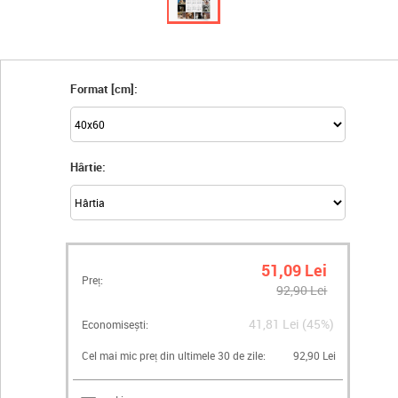
Format [cm]:
Hârtie:
51,09 Lei
Preț:
92,90 Lei
41,81 Lei (45%)
Economisești:
Cel mai mic preț din ultimele 30 de zile:
92,90 Lei