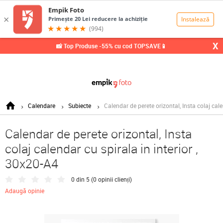
0,00
Lei
X
📸 Top Produse -55% cu cod TOPSAVE📱
Calendare
Subiecte
Calendar de perete orizontal, Insta colaj cale
Calendar de perete orizontal, Insta
colaj calendar cu spirala in interior ,
30x20-A4
0 din 5 (
0 opinii clienți
)
Adaugă opinie