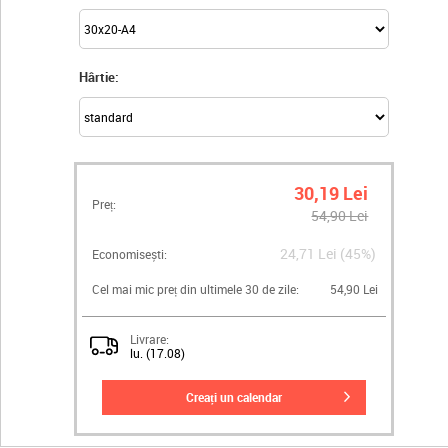
Hârtie:
30,19 Lei
Preț:
54,90 Lei
24,71 Lei (45%)
Economisești:
Cel mai mic preț din ultimele 30 de zile:
54,90 Lei
Livrare:
lu. (17.08)
creați un calendar