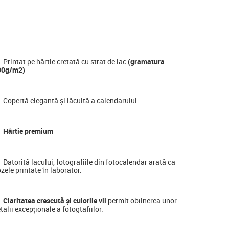
Printat pe hârtie cretată cu strat de lac
(gramatura
00g/m2)
Copertă elegantă și lăcuită a calendarului
Hârtie premium
Datorită lacului, fotografiile din fotocalendar arată ca
zele printate în laborator.
Claritatea crescută și culorile vii
permit obținerea unor
talii excepționale a fotogtafiilor.