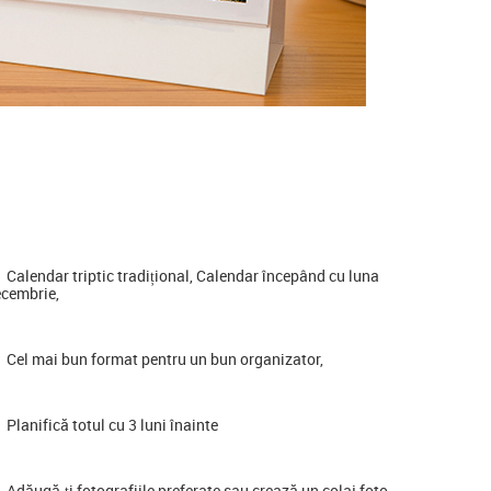
Calendar triptic tradițional, Calendar începând cu luna
cembrie,
Cel mai bun format pentru un bun organizator,
Planifică totul cu 3 luni înainte
Adăugă-ți fotografiile preferate sau crează un colaj foto,