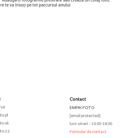
re te va însoți pe tot parcursul anului
i
Contact
noi
EMPIK FOTO
to.pl
[email protected]
to.sk
luni-vineri – 10:00-18:00
to.cz
Formular de contact