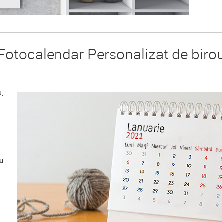
Fotocalendar Personalizat de biro
u,
i
au