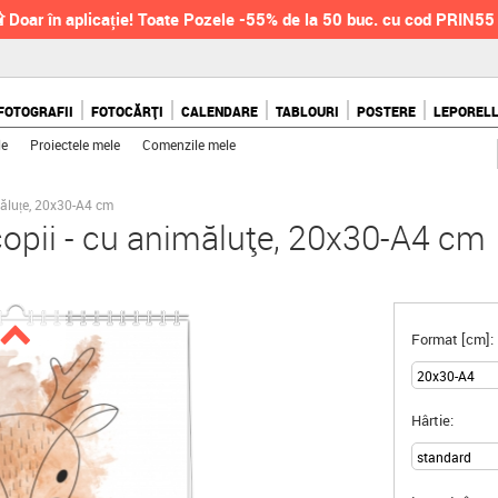
 Doar în aplicație! Toate Pozele -55% de la 50 buc. cu cod PRIN55
FOTOGRAFII
FOTOCĂRȚI
CALENDARE
TABLOURI
POSTERE
LEPOREL
le
Proiectele mele
Comenzile mele
măluțe, 20x30-A4 cm
copii - cu animăluțe, 20x30-A4 cm
Format [cm]:
Hârtie: