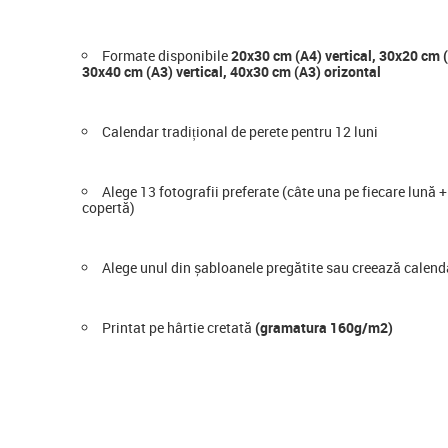
Formate disponibile
20x30 cm (A4) vertical, 30x20 cm (
30x40 cm (A3) vertical, 40x30 cm (A3) orizontal
Calendar tradițional de perete pentru 12 luni
Alege 13 fotografii preferate (câte una pe fiecare lună 
copertă)
Alege unul din șabloanele pregătite sau creează calenda
Printat pe hârtie cretată
(gramatura 160g/m2)