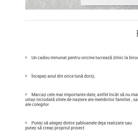
Un cadou minunat pentru oricine lucrează zilnic la biro
Începeți anul din orice lună doriți,
Marcați cele mai importante date, astfel încât să nu ma
uitați niciodată zilele de naștere ale membrilor familiei , s
ale colegilor
Puteți să alegeți dintre șabloanele deja realizate sau
puteți să creați propriul proiect