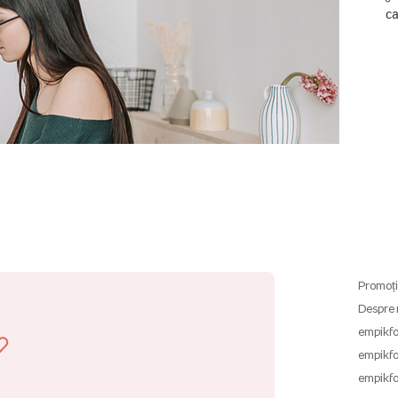
ca
Promoți
Despre 
empikfo
empikfo
empikfo