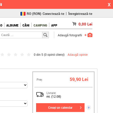
X
📱
RO
(RON)
Conectează-te
Înregistrează-te
CZ
(KČ)
0,00
Lei
LO
ALBUME
CĂNI
CAMPING
APP
SK
(€)
Adaugă fotografii
0 din 5 (
0 opinii clienți
)
Adaugă opinie
59,90 Lei
Preț:
Livrare:
mi. (12.08)
creați un calendar
?