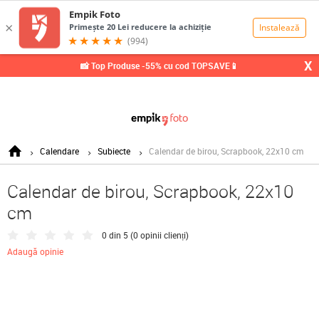
0,00
Lei
X
📸 Top Produse -55% cu cod TOPSAVE📱
Calendare
Subiecte
Calendar de birou, Scrapbook, 22x10 cm
Calendar de birou, Scrapbook, 22x10
cm
0 din 5 (
0 opinii clienți
)
Adaugă opinie