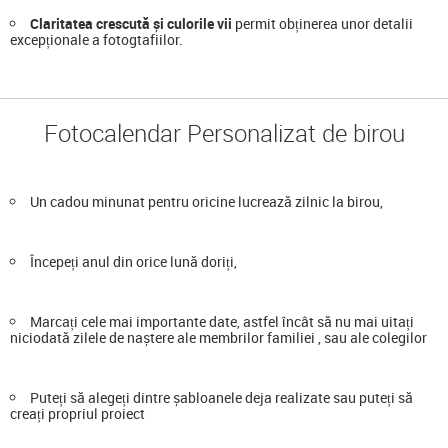
Claritatea crescută și culorile vii
permit obținerea unor detalii
excepționale a fotogtafiilor.
Fotocalendar Personalizat de birou
Un cadou minunat pentru oricine lucrează zilnic la birou,
Începeți anul din orice lună doriți,
Marcați cele mai importante date, astfel încât să nu mai uitați
niciodată zilele de naștere ale membrilor familiei , sau ale colegilor
Puteți să alegeți dintre șabloanele deja realizate sau puteți să
creați propriul proiect