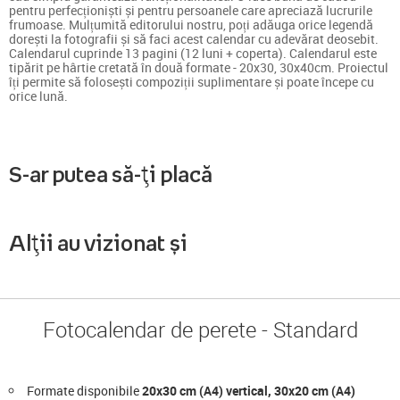
pentru perfecționiști și pentru persoanele care apreciază lucrurile
frumoase. Mulțumită editorului nostru, poți adăuga orice legendă
dorești la fotografii și să faci acest calendar cu adevărat deosebit.
Calendarul cuprinde 13 pagini (12 luni + coperta). Calendarul este
tipărit pe hârtie cretată în două formate - 20x30, 30x40cm. Proiectul
îți permite să folosești compoziții suplimentare și poate începe cu
orice lună.
S-ar putea să-ți placă
Alții au vizionat și
Fotocalendar de perete - Standard
Formate disponibile
20x30 cm (A4) vertical, 30x20 cm (A4)