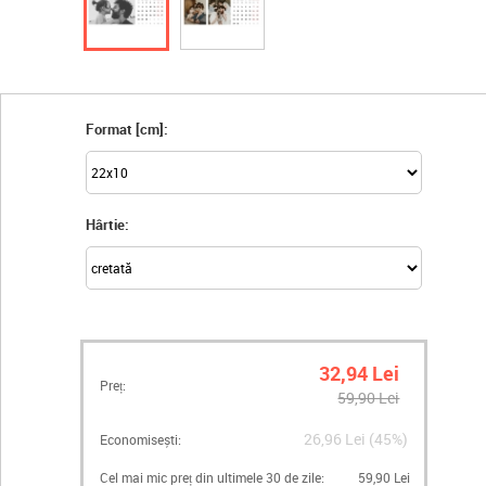
Format [cm]:
Hârtie:
32,94 Lei
Preț:
59,90 Lei
26,96 Lei (45%)
Economisești:
Cel mai mic preț din ultimele 30 de zile:
59,90 Lei