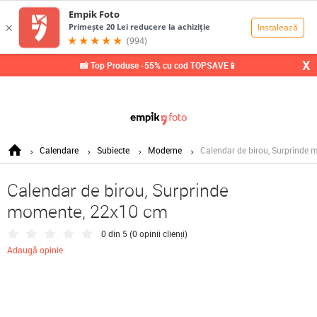
0,00
Lei
X
📸 Top Produse -55% cu cod TOPSAVE📱
Calendare
Subiecte
Moderne
Calendar de birou, Surprinde
Calendar de birou, Surprinde
momente, 22x10 cm
0 din 5 (
0 opinii clienți
)
Adaugă opinie