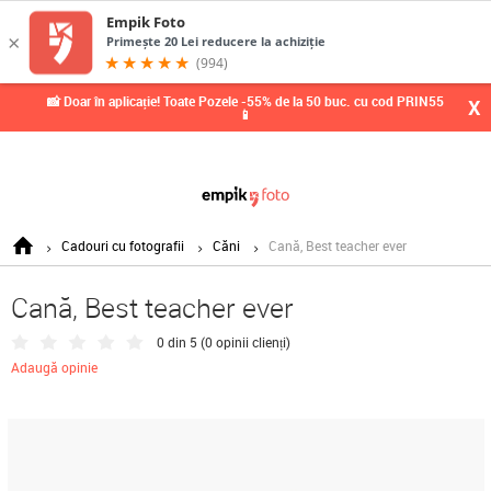
📸 Doar în aplicație! Toate Pozele -55% de la 50 buc. cu cod PRIN55
X
📱
Cadouri cu fotografii
Căni
Cană, Best teacher ever
Cană, Best teacher ever
0 din 5 (
0 opinii clienți
)
Adaugă opinie