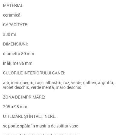
MATERIAL:
ceramică
CAPACITATE:
330 ml
DIMENSIUNI:
diametru 80 mm
înălțime 95 mm
CULORILE INTERIORULUI CANEI:
alb, maro, negru, roșu, albastru, roz, verde, galben, argintiu,
violet deschis, verde mentă, maro deschis
ZONA DE IMPRIMARE:
205 x 95 mm
UTILIZARE ȘI ÎNTREȚINERE:
se poate spăla în mașina de spălat vase