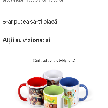
se poate folosi în cuptorul cu microunde
S-ar putea să-ți placă
Alții au vizionat și
Căni tradiționale (obișnuite)