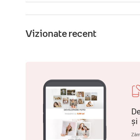
Vizionate recent
De
și
Zâm