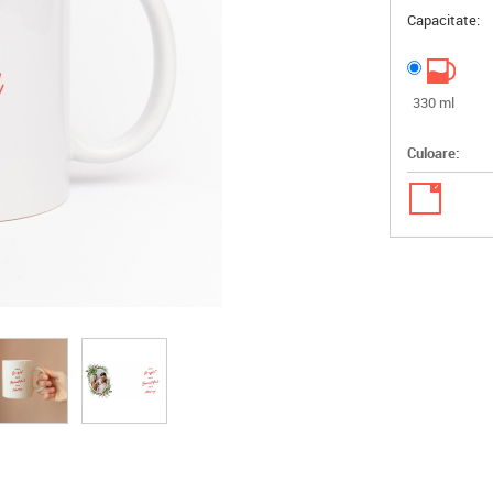
Capacitate:
330 ml
Culoare:
✓