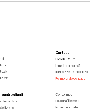
i
Contact
noi
EMPIK FOTO
to.pl
[email protected]
to.sk
luni-vineri – 10:00-18:00
to.cz
Formular de contact
i pentru clienți
Contul meu
Fotografiile mele
țile de plată
Proiectele mele
de livrare