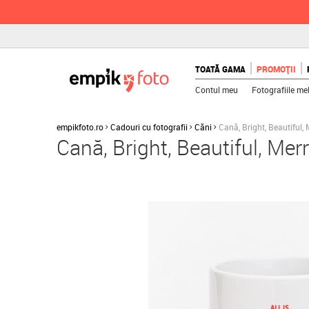
TOATĂ GAMA
PROMOȚII
Contul meu
Fotografiile me
empikfoto.ro
Cadouri cu fotografii
Căni
Cană, Bright, Beautiful, 
Cană, Bright, Beautiful, Mer