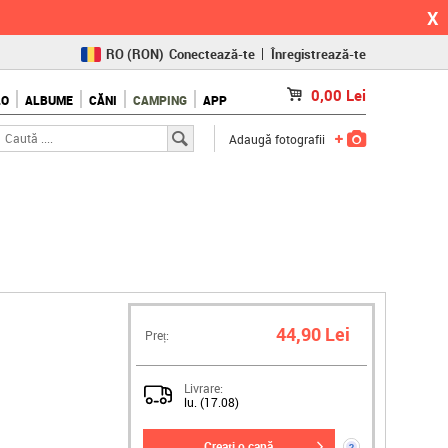
X
RO
(RON)
Conectează-te
Înregistrează-te
CZ
(KČ)
0,00
Lei
LO
ALBUME
CĂNI
CAMPING
APP
SK
(€)
Adaugă fotografii
44,90 Lei
Preț:
Livrare:
lu. (17.08)
creați o cană
?