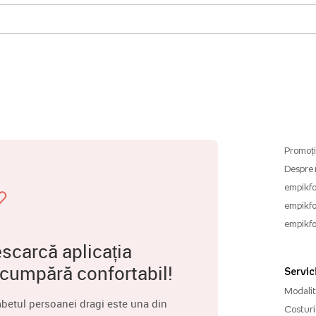
Promoți
Despre 
empikfo
empikfo
empikfo
scarcă aplicația
 cumpără confortabil!
Servici
Modalită
betul persoanei dragi este una din
Costuri 