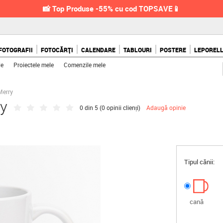
📸 Top Produse -55% cu cod TOPSAVE📱
FOTOGRAFII
FOTOCĂRȚI
CALENDARE
TABLOURI
POSTERE
LEPOREL
le
Proiectele mele
Comenzile mele
Merry
ry
0 din 5 (
0 opinii clienți
)
Adaugă opinie
Tipul cănii:
cană