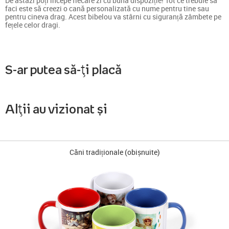
De astăzi poți începe fiecare zi cu buna dispoziție! Tot ce trebuie să
faci este să creezi o cană personalizată cu nume pentru tine sau
pentru cineva drag. Acest bibelou va stârni cu siguranță zâmbete pe
fețele celor dragi.
S-ar putea să-ți placă
Alții au vizionat și
Căni tradiționale (obișnuite)