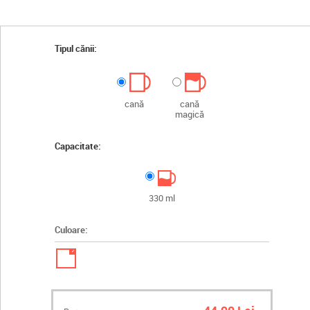
Tipul cănii:
cană
cană
magică
Capacitate:
330 ml
Culoare:
✓