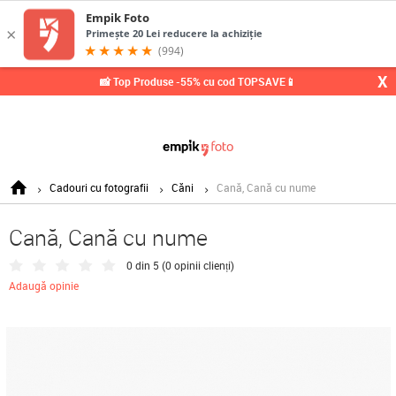
X
📸 Top Produse -55% cu cod TOPSAVE📱
Cadouri cu fotografii
Căni
Cană, Cană cu nume
Cană, Cană cu nume
0 din 5 (
0 opinii clienți
)
Adaugă opinie