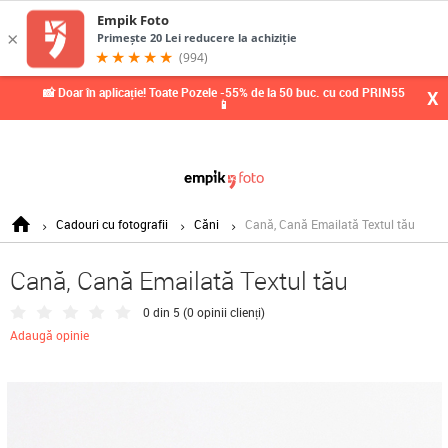
📸 Doar în aplicație! Toate Pozele -55% de la 50 buc. cu cod PRIN55
X
📱
Cadouri cu fotografii
Căni
Cană, Cană Emailată Textul tău
Cană, Cană Emailată Textul tău
0 din 5 (
0 opinii clienți
)
Adaugă opinie