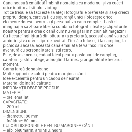
Cana noastră emailată îmbină nostalgia cu modernul și va cuceri
orice iubitor al stilului vintage.
Tot ce trebuie să faci este să alegi fotografiile preferate și să-ți creezi
propriul design, care va fi cu siguranță unic! Folosește orice
elemente dorești pentru a-ți personaliza cana complet. Lasă-ți
imaginația să zboare liber și combină fotografii, texte și cliparturile
noastre pentru a crea o cană cum nu vei găsi în niciun alt magazin!
Cu fiecare înghițitură din băutura ta preferată, această cană va trezi
amintiri și va oferi clipe de neuitat. Fie că o folosești la camping, la
picnic sau acasă, această cană emailată te va însoți în orice
aventură cu personalitate și stil retro.
Este, de asemenea, cadoul ideal pentru pasionații de camping,
călătorii și stil vintage, adăugând farmec și originalitate fiecărui
moment.
Gama largă de șabloane
Multe opțiuni de culori pentru marginea cănii
Idee excelentă pentru un cadou de neuitat
Material de înaltă calitate
INFORMAȚII DESPRE PRODUS
MATERIAL:
– oțel emailat
CAPACITATE:
– 200 ml
DIMENSIUNI:
– diametru: 80 mm
– înălțime: 80 mm
CULORI DISPONIBILE PENTRU MARGINEA CĂNII:
– alb, bleumarin, argintiu, negru