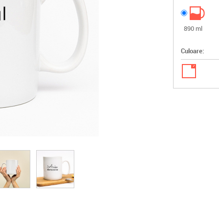
890 ml
Culoare:
✓