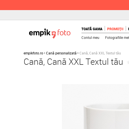
TOATĂ GAMA
PROMOȚII
Contul meu
Fotografiile me
empikfoto.ro
Cană personalizată
Cană, Cană XXL Textul tău
Cană, Cană XXL Textul tău