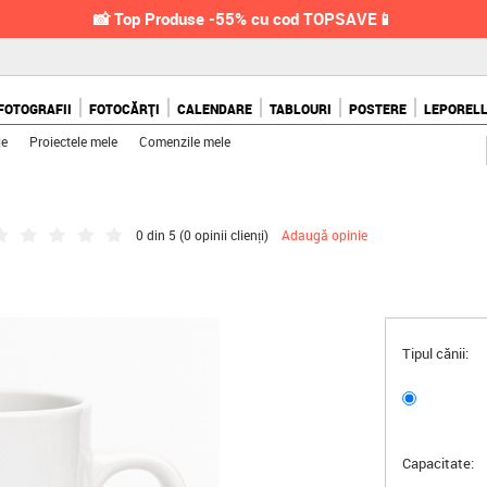
📸 Top Produse -55% cu cod TOPSAVE📱
FOTOGRAFII
FOTOCĂRȚI
CALENDARE
TABLOURI
POSTERE
LEPOREL
le
Proiectele mele
Comenzile mele
0 din 5 (
0 opinii clienți
)
Adaugă opinie
Tipul cănii:
Capacitate: