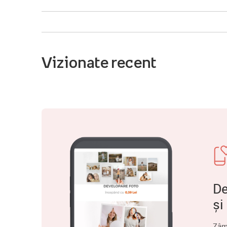
Vizionate recent
De
și
Zâm