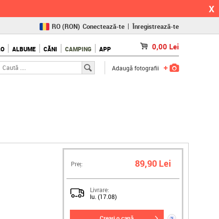
X
RO
(RON)
Conectează-te
Înregistrează-te
CZ
(KČ)
0,00
Lei
LO
ALBUME
CĂNI
CAMPING
APP
SK
(€)
Adaugă fotografii
89,90 Lei
Preț:
Livrare:
lu. (17.08)
creați o cană
?