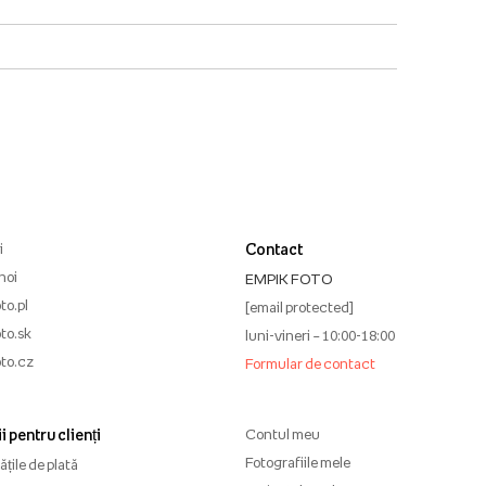
i
Contact
noi
EMPIK FOTO
to.pl
[email protected]
to.sk
luni-vineri – 10:00-18:00
to.cz
Formular de contact
i pentru clienți
Contul meu
Fotografiile mele
țile de plată