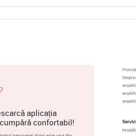
Promoți
Despre 
empikfo
empikfo
empikfo
scarcă aplicația
 cumpără confortabil!
Servici
Modalită
betul persoanei dragi este una din