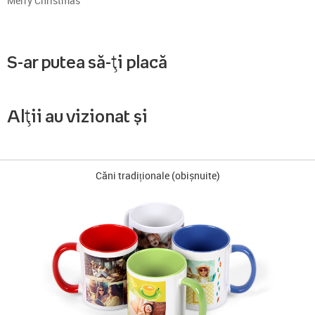
Merry Christmas
S-ar putea să-ți placă
Alții au vizionat și
Căni tradiționale (obișnuite)