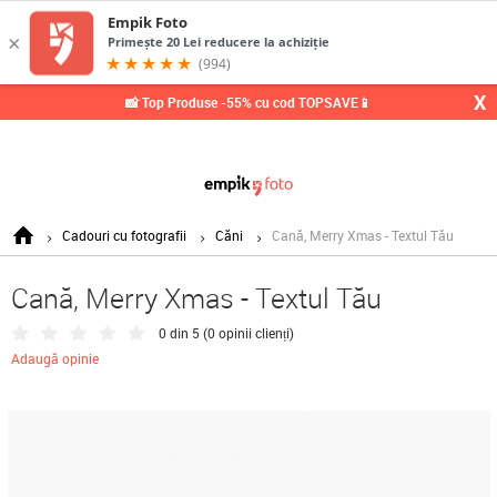
X
📸 Top Produse -55% cu cod TOPSAVE📱
Cadouri cu fotografii
Căni
Cană, Merry Xmas - Textul Tău
Cană, Merry Xmas - Textul Tău
0 din 5 (
0 opinii clienți
)
Adaugă opinie