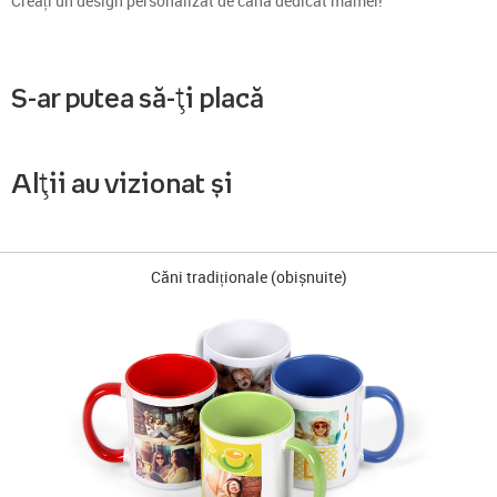
Creați un design personalizat de cană dedicat mamei!
S-ar putea să-ți placă
Alții au vizionat și
Căni tradiționale (obișnuite)