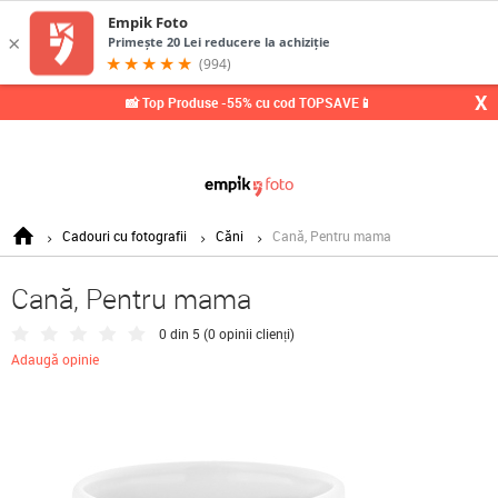
X
📸 Top Produse -55% cu cod TOPSAVE📱
Cadouri cu fotografii
Căni
Cană, Pentru mama
Cană, Pentru mama
0 din 5 (
0 opinii clienți
)
Adaugă opinie