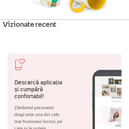
Vizionate recent
Descarcă aplicația
și cumpără
confortabil!
Zâmbetul persoanei
dragi este una din cele
mai frumoase lucruri, pe
care ni le putem