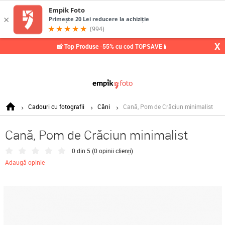
X
📸 Top Produse -55% cu cod TOPSAVE📱
Cadouri cu fotografii
Căni
Cană, Pom de Crăciun minimalist
Cană, Pom de Crăciun minimalist
0 din 5 (
0 opinii clienți
)
Adaugă opinie