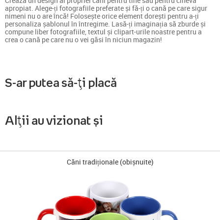
Crează un design al propriei căni pentru tine sau pentru cineva
apropiat. Alege-ți fotografiile preferate și fă-ți o cană pe care sigur
nimeni nu o are încă! Folosește orice element dorești pentru a-ți
personaliza șablonul în întregime. Lasă-ți imaginația să zburde și
compune liber fotografiile, textul și clipart-urile noastre pentru a
crea o cană pe care nu o vei găsi în niciun magazin!
S-ar putea să-ți placă
Alții au vizionat și
Căni tradiționale (obișnuite)