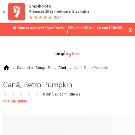
📸 Doar în aplicație! Toate Pozele -55% de la 50 buc. cu cod PRIN55
X
📱
Cadouri cu fotografii
Căni
Cană, Retro Pumpkin
Cană, Retro Pumpkin
0 din 5 (
0 opinii clienți
)
Adaugă opinie