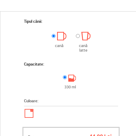
Tipul cănii:
cană
cană
latte
Capacitate:
330 ml
Culoare:
✓