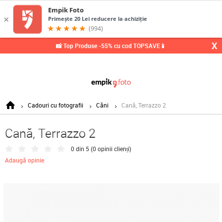
X
📸 Top Produse -55% cu cod TOPSAVE📱
Cadouri cu fotografii
Căni
Cană, Terrazzo 2
Cană, Terrazzo 2
0 din 5 (
0 opinii clienți
)
Adaugă opinie