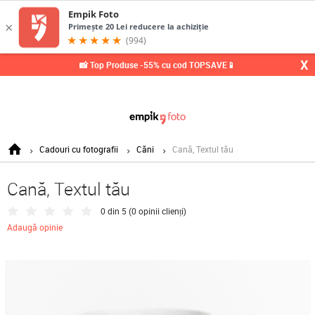
X
📸 Top Produse -55% cu cod TOPSAVE📱
Cadouri cu fotografii
Căni
Cană, Textul tău
Cană, Textul tău
0 din 5 (
0 opinii clienți
)
Adaugă opinie