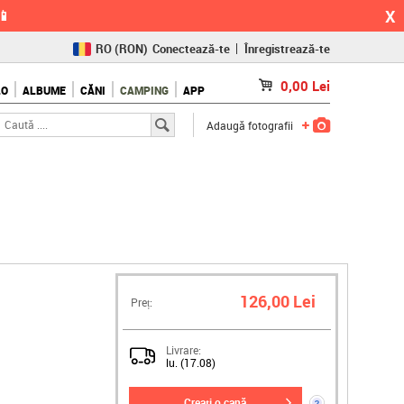
X
📱
RO
(RON)
Conectează-te
Înregistrează-te
CZ
(KČ)
0,00
Lei
LO
ALBUME
CĂNI
CAMPING
APP
SK
(€)
Adaugă fotografii
126,00 Lei
Preț:
Livrare:
lu. (17.08)
creați o cană
?