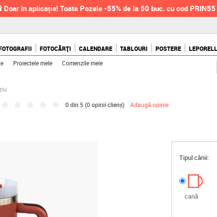
 Doar în aplicație! Toate Pozele -55% de la 50 buc. cu cod PRIN55
FOTOGRAFII
FOTOCĂRȚI
CALENDARE
TABLOURI
POSTERE
LEPOREL
le
Proiectele mele
Comenzile mele
ziu
0 din 5 (
0 opinii clienți
)
Adaugă opinie
Tipul cănii:
cană