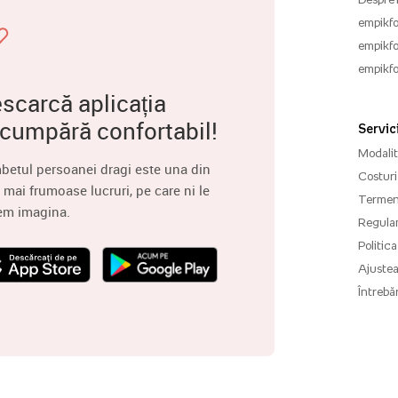
empikfo
empikfo
empikfo
scarcă aplicația
 cumpără confortabil!
Servici
Modalită
betul persoanei dragi este una din
Costuri 
 mai frumoase lucruri, pe care ni le
Termenu
em imagina.
Regula
Politica
Ajuste
Întrebăr