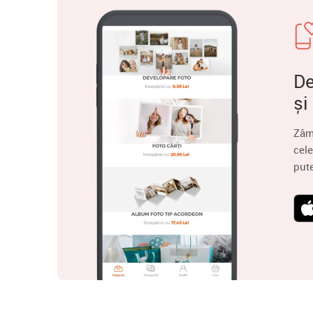
De
și
Zâm
cele
put