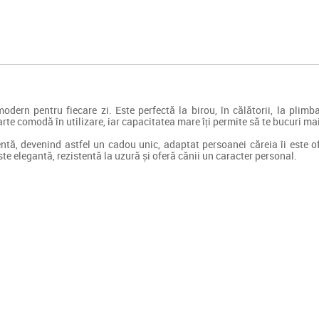
dern pentru fiecare zi. Este perfectă la birou, în călătorii, la plim
arte comodă în utilizare, iar capacitatea mare îți permite să te bucuri m
tă, devenind astfel un cadou unic, adaptat persoanei căreia îi este of
e elegantă, rezistentă la uzură și oferă cănii un caracter personal.