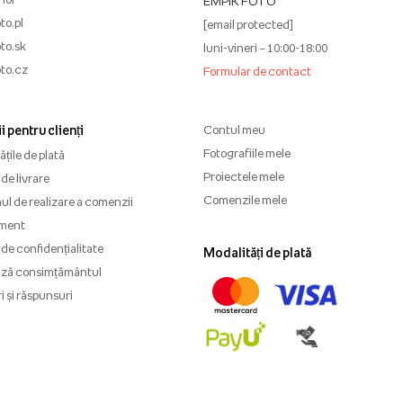
EMPIK FOTO
to.pl
[email protected]
to.sk
luni-vineri – 10:00-18:00
to.cz
Formular de contact
i pentru clienți
Contul meu
Fotografiile mele
țile de plată
Proiectele mele
de livrare
Comenzile mele
l de realizare a comenzii
ment
 de confidențialitate
Modalități de plată
ază consimțământul
i și răspunsuri