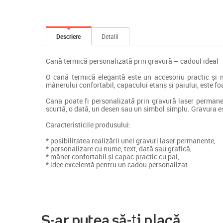
Descriere
Detalii
Cană termică personalizată prin gravură – cadoul ideal
O cană termică elegantă este un accesoriu practic și mo
mânerului confortabil, capacului etanș și paiului, este fo
Cana poate fi personalizată prin gravură laser permanen
scurtă, o dată, un desen sau un simbol simplu. Gravura est
Caracteristicile produsului:
* posibilitatea realizării unei gravuri laser permanente,
* personalizare cu nume, text, dată sau grafică,
* mâner confortabil și capac practic cu pai,
* idee excelentă pentru un cadou personalizat.
S-ar putea să-ți placă