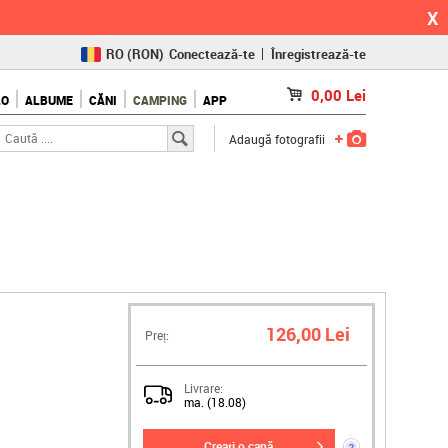
X
RO
(RON)
Conectează-te
Înregistrează-te
CZ
(KČ)
0,00
Lei
LO
ALBUME
CĂNI
CAMPING
APP
SK
(€)
Adaugă fotografii
126,00 Lei
Preț:
Livrare:
ma. (18.08)
creați o cană
?