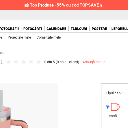
📸 Top Produse -55% cu cod TOPSAVE📱
FOTOGRAFII
FOTOCĂRȚI
CALENDARE
TABLOURI
POSTERE
LEPOREL
le
Proiectele mele
Comenzile mele
schis
s
0 din 5 (
0 opinii clienți
)
Adaugă opinie
Tipul cănii:
cană