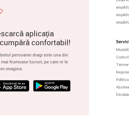
empikfo
empikfo
empikfo
scarcă aplicația
 cumpără confortabil!
Servici
Modalită
betul persoanei dragi este una din
Costuri 
 mai frumoase lucruri, pe care ni le
Termenu
em imagina.
Regula
Politica
Ajuste
Întrebăr