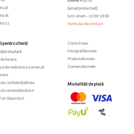
EMPIK FOTO
to.pl
[email protected]
to.sk
luni-vineri – 10:00-18:00
to.cz
Formular de contact
i pentru clienți
Contul meu
Fotografiile mele
țile de plată
Proiectele mele
de livrare
Comenzile mele
l de realizare a comenzii
ment
 de confidențialitate
Modalități de plată
ază consimțământul
i și răspunsuri