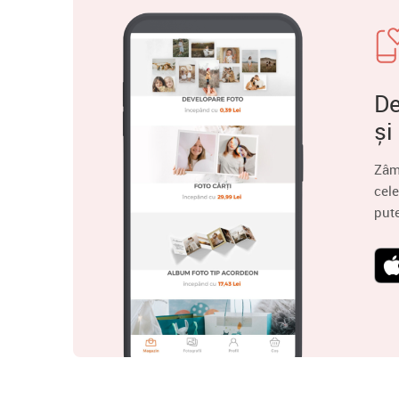
De
și
Zâm
cele
put