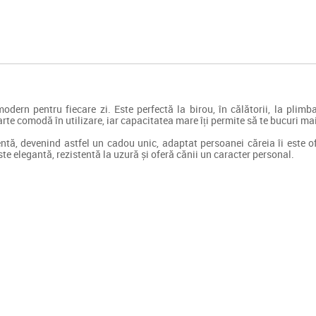
dern pentru fiecare zi. Este perfectă la birou, în călătorii, la plim
arte comodă în utilizare, iar capacitatea mare îți permite să te bucuri m
tă, devenind astfel un cadou unic, adaptat persoanei căreia îi este of
e elegantă, rezistentă la uzură și oferă cănii un caracter personal.