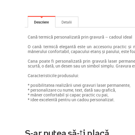
Descriere
Detalii
Cană termică personalizată prin gravură – cadoul ideal
O cană termică elegantă este un accesoriu practic și mo
mânerului confortabil, capacului etanș și paiului, este fo
Cana poate fi personalizată prin gravură laser permanen
scurtă, o dată, un desen sau un simbol simplu. Gravura est
Caracteristicile produsului:
* posibilitatea realizării unei gravuri laser permanente,
* personalizare cu nume, text, dată sau grafică,
* mâner confortabil și capac practic cu pai,
* idee excelentă pentru un cadou personalizat.
S-ar putea să-ți placă