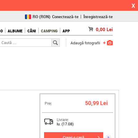
X
RO
(RON)
Conectează-te
Înregistrează-te
CZ
(KČ)
0,00
Lei
LO
ALBUME
CĂNI
CAMPING
APP
SK
(€)
Adaugă fotografii
50,99 Lei
Preț:
Livrare:
lu. (17.08)
creați o cană
?