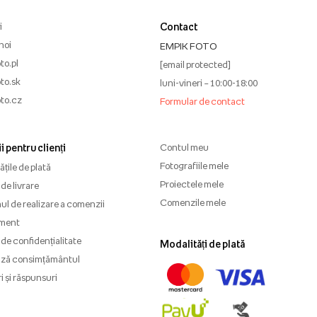
i
Contact
noi
EMPIK FOTO
to.pl
[email protected]
to.sk
luni-vineri – 10:00-18:00
to.cz
Formular de contact
i pentru clienți
Contul meu
Fotografiile mele
țile de plată
Proiectele mele
de livrare
Comenzile mele
l de realizare a comenzii
ment
 de confidențialitate
Modalități de plată
ază consimțământul
i și răspunsuri