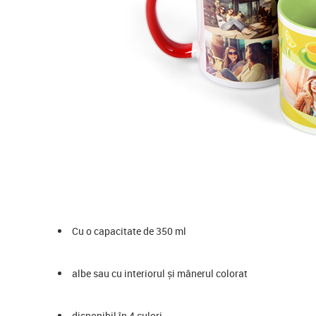
Cu o capacitate de 350 ml
albe sau cu interiorul și mânerul colorat
disponibil în 4 culori