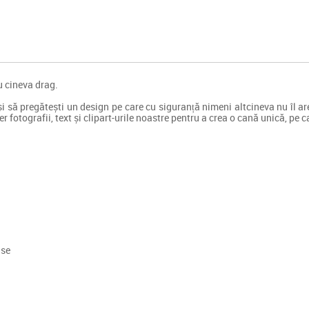
u cineva drag.
e și să pregătești un design pe care cu siguranță nimeni altcineva nu îl
 fotografii, text și clipart-urile noastre pentru a crea o cană unică, pe c
ase