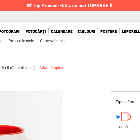
📸 Top Produse -55% cu cod TOPSAVE📱
FOTOGRAFII
FOTOCĂRȚI
CALENDARE
TABLOURI
POSTERE
LEPOREL
le
Proiectele mele
Comenzile mele
 din 5 (
0 opinii clienți
)
Adaugă opinie
Tipul cănii:
cană