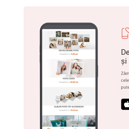
De
și
Zâm
cele
put