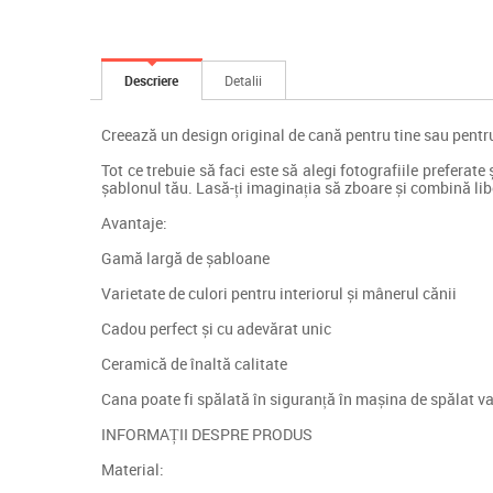
Descriere
Detalii
Creează un design original de cană pentru tine sau pentr
Tot ce trebuie să faci este să alegi fotografiile preferat
șablonul tău. Lasă-ți imaginația să zboare și combină liber
Avantaje:
Gamă largă de șabloane
Varietate de culori pentru interiorul și mânerul cănii
Cadou perfect și cu adevărat unic
Ceramică de înaltă calitate
Cana poate fi spălată în siguranță în mașina de spălat v
INFORMAȚII DESPRE PRODUS
Material: