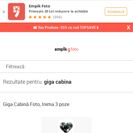
0,00
Lei
X
📸 Top Produse -55% cu cod TOPSAVE📱
Filtrează:
Rezultate pentru:
giga cabina
Giga Cabină Foto, Inima 3 poze