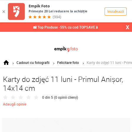
0,00
Lei
X
📸 Top Produse -55% cu cod TOPSAVE📱
Cadouri cu fotografii
Felicitare foto
Karty do zdjęć 11 luni - Pri
Karty do zdjęć 11 luni - Primul Anișor,
14x14 cm
0 din 5 (
0 opinii clienți
)
Adaugă opinie