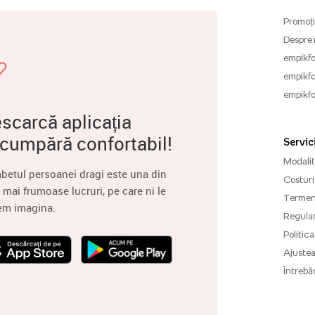
Promoți
Despre 
empikfo
empikfo
empikfo
scarcă aplicația
 cumpără confortabil!
Servici
Modalită
betul persoanei dragi este una din
Costuri 
 mai frumoase lucruri, pe care ni le
Termenu
em imagina.
Regula
Politica
Ajuste
Întrebăr