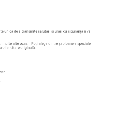
e unică de a transmite salutări și urări cu siguranță îi va
 și multe alte ocazii. Poți alege dintre șabloanele speciale
 o felicitare originală.
bite.
.