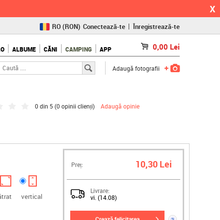
X
RO
(RON)
Conectează-te
Înregistrează-te
CZ
(KČ)
0,00
Lei
LO
ALBUME
CĂNI
CAMPING
APP
SK
(€)
Adaugă fotografii
0 din 5 (
0 opinii clienți
)
Adaugă opinie
10,30 Lei
Preț:
Livrare:
ătrat
vertical
vi. (14.08)
crează felicitarea
?