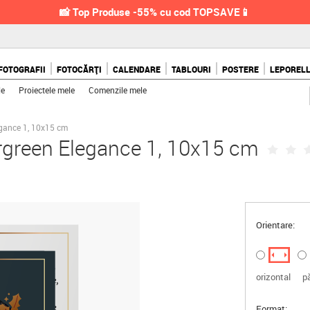
📸 Top Produse -55% cu cod TOPSAVE📱
FOTOGRAFII
FOTOCĂRȚI
CALENDARE
TABLOURI
POSTERE
LEPOREL
le
Proiectele mele
Comenzile mele
egance 1, 10x15 cm
ergreen Elegance 1, 10x15 cm
Orientare:
orizontal
p
Format: