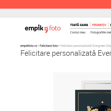
TOATĂ GAMA
PROMOȚII
Contul meu
Fotografiile me
empikfoto.ro
Felicitare foto
Felicitare personalizată Evergreen El
Felicitare personalizată Ev