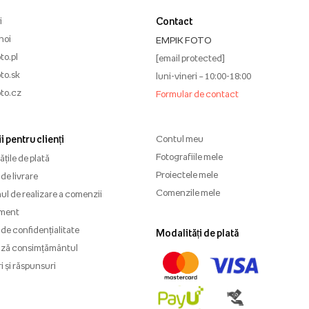
i
Contact
noi
EMPIK FOTO
to.pl
[email protected]
to.sk
luni-vineri – 10:00-18:00
to.cz
Formular de contact
i pentru clienți
Contul meu
Fotografiile mele
țile de plată
Proiectele mele
de livrare
Comenzile mele
l de realizare a comenzii
ment
 de confidențialitate
Modalități de plată
ază consimțământul
i și răspunsuri