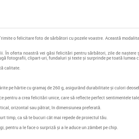
Trimite o felicitare foto de sărbători cu pozele voastre. Această modalitat
ii. În oferta noastră vei găsi felicitări pentru sărbători, zile de naștere
ă fotografii, clipart-uri, fundaluri și texte și surprinde pe toată lumea cu
tă calitate.
părite pe hârtie cu gramaj de 260 g, asigurând durabilitate și culori deose
e pentru a crea felicitări unice, care să reflecte perfect sentimentele tale
rtical, orizontal sau pătrat, în dimensiunea preferată.
urt timp, ca să te bucuri cât mai repede de proiectul tău.
agi, pentru a le face o surpriză și a le aduce un zâmbet pe chip.