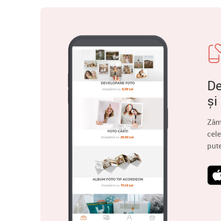
De
și
Zâm
cele
put