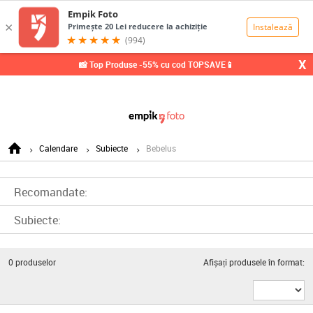
0,00
Lei
X
📸 Top Produse -55% cu cod TOPSAVE📱
Calendare
Subiecte
Bebelus
Recomandate:
Subiecte:
0
produselor
Afișați produsele în format: