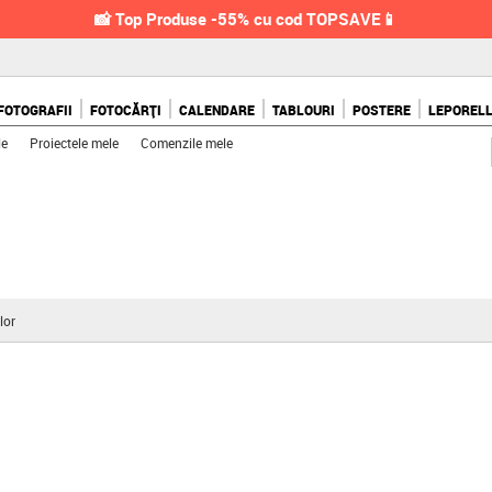
📸 Top Produse -55% cu cod TOPSAVE📱
FOTOGRAFII
FOTOCĂRȚI
CALENDARE
TABLOURI
POSTERE
LEPOREL
le
Proiectele mele
Comenzile mele
lor