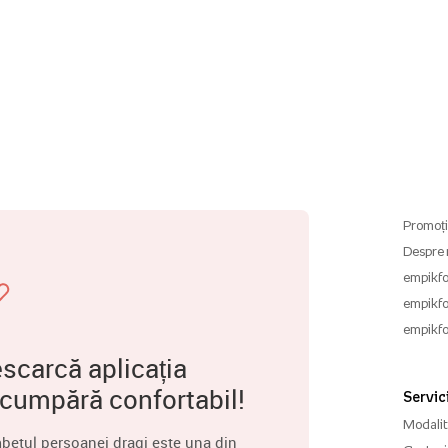
Promoți
Despre 
empikfo
empikfo
empikfo
scarcă aplicația
 cumpără confortabil!
Servici
Modalită
betul persoanei dragi este una din