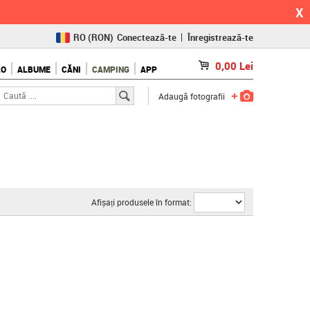
X
RO
(RON)
Conectează-te
Înregistrează-te
CZ
(KČ)
0,00
Lei
LO
ALBUME
CĂNI
CAMPING
APP
SK
(€)
Adaugă fotografii
Afișați produsele în format: