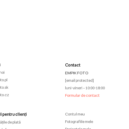
i
Contact
noi
EMPIK FOTO
to.pl
[email protected]
to.sk
luni-vineri – 10:00-18:00
to.cz
Formular de contact
i pentru clienți
Contul meu
Fotografiile mele
țile de plată