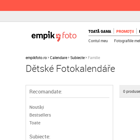
TOATĂ GAMA
PROMOȚII
Contul meu
Fotografiile me
empikfoto.ro
Calendare
Subiecte
Familie
Dětské Fotokalendáře
Recomandate:
0
produse
Noutăți
Bestsellers
Toate
Subiecte: