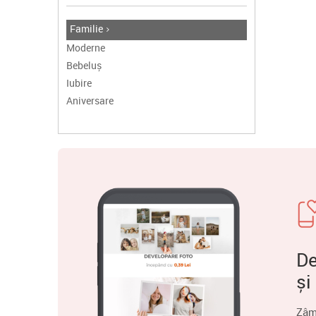
Familie
Moderne
Bebeluș
Iubire
Aniversare
De
și
Zâm