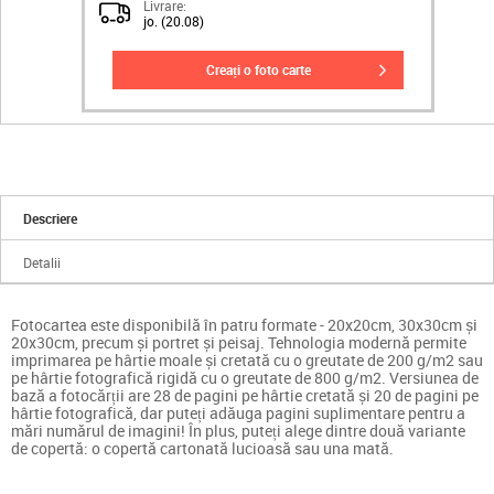
Livrare:
jo. (20.08)
creați o foto carte
Descriere
Detalii
Fotocartea este disponibilă în patru formate - 20x20cm, 30x30cm și
20x30cm, precum și portret și peisaj. Tehnologia modernă permite
imprimarea pe hârtie moale și cretată cu o greutate de 200 g/m2 sau
pe hârtie fotografică rigidă cu o greutate de 800 g/m2. Versiunea de
bază a fotocărții are 28 de pagini pe hârtie cretată și 20 de pagini pe
hârtie fotografică, dar puteți adăuga pagini suplimentare pentru a
mări numărul de imagini! În plus, puteți alege dintre două variante
de copertă: o copertă cartonată lucioasă sau una mată.