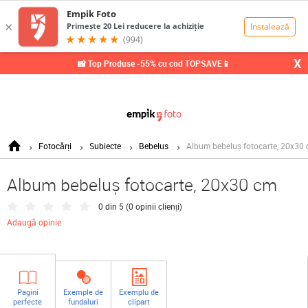
0,00
Lei
X
📸 Top Produse -55% cu cod TOPSAVE📱
Fotocărți
Subiecte
Bebelus
Album bebeluș fotocarte, 20x30
Album bebeluș fotocarte, 20x30 cm
0 din 5 (
0 opinii clienți
)
Adaugă opinie
Pagini
Exemple de
Exemplu de
perfecte
fundaluri
clipart