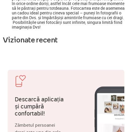
în orice ordine doriți, astfel încât cele mai frumoase momente
să le păstrați pentru totdeauna. Fotocartea este de asemenea
un cadou ideal pentru cineva special
–
puneți în fotografii o
parte din Dvs. și împărtășiși amintirile frumoase cu cei dragi.
Posibilitățile unei fotocărți sunt infinite, singura limită fiind
imaginația Dvs!
Vizionate recent
Descarcă aplicația
și cumpără
confortabil!
Zâmbetul persoanei
dragi este una din cele