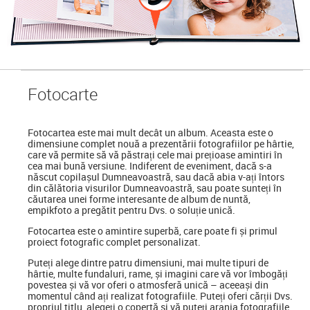
Foto
carte
Fotocartea
este mai mult decât un album. Aceasta este o
dimensiune complet nouă a prezentării fotografiilor pe hârtie,
care vă permite să vă păstrați cele mai prețioase amintiri în
cea mai bună versiune. Indiferent de eveniment, dacă s-a
născut copilașul Dumneavoastră, sau dacă abia v-ați întors
din călătoria visurilor Dumneavoastră, sau poate sunteți în
căutarea unei forme interesante de album de nuntă,
empikfoto a pregătit pentru Dvs. o soluție unică.
Fotocartea este o amintire superbă, care poate fi și primul
proiect fotografic complet personalizat.
Puteți alege dintre patru dimensiuni, mai multe tipuri de
hârtie, multe fundaluri, rame, și imagini care vă vor îmbogăți
povestea și vă vor oferi o atmosferă unică – aceeași din
momentul când ați realizat fotografiile. Puteți oferi cărții Dvs.
propriul titlu, alegeți o copertă și vă puteți aranja fotografiile