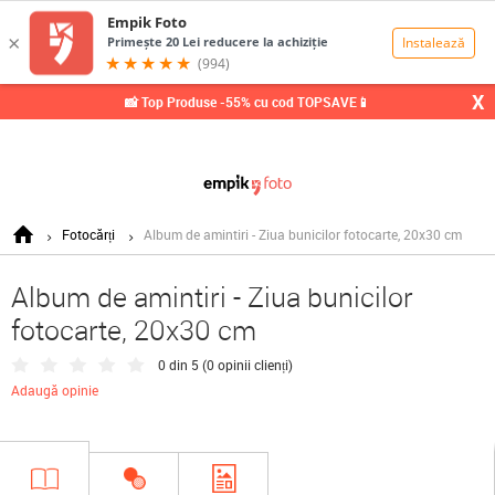
0,00
Lei
X
📸 Top Produse -55% cu cod TOPSAVE📱
Fotocărți
Album de amintiri - Ziua bunicilor fotocarte, 20x30 cm
Album de amintiri - Ziua bunicilor
fotocarte, 20x30 cm
0 din 5 (
0 opinii clienți
)
Adaugă opinie