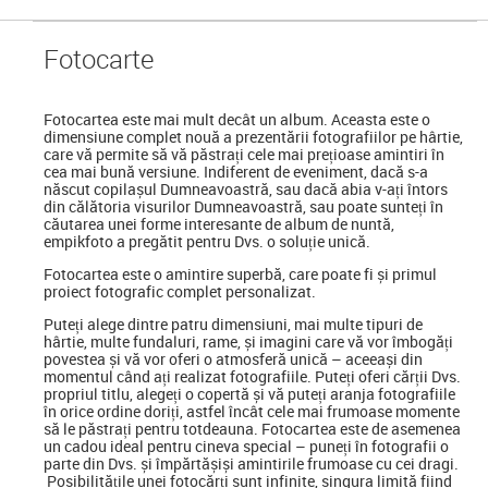
Foto
carte
Fotocartea
este mai mult decât un album. Aceasta este o
dimensiune complet nouă a prezentării fotografiilor pe hârtie,
care vă permite să vă păstrați cele mai prețioase amintiri în
cea mai bună versiune. Indiferent de eveniment, dacă s-a
născut copilașul Dumneavoastră, sau dacă abia v-ați întors
din călătoria visurilor Dumneavoastră, sau poate sunteți în
căutarea unei forme interesante de album de nuntă,
empikfoto a pregătit pentru Dvs. o soluție unică.
Fotocartea este o amintire superbă, care poate fi și primul
proiect fotografic complet personalizat.
Puteți alege dintre patru dimensiuni, mai multe tipuri de
hârtie, multe fundaluri, rame, și imagini care vă vor îmbogăți
povestea și vă vor oferi o atmosferă unică – aceeași din
momentul când ați realizat fotografiile. Puteți oferi cărții Dvs.
propriul titlu, alegeți o copertă și vă puteți aranja fotografiile
în orice ordine doriți, astfel încât cele mai frumoase momente
să le păstrați pentru totdeauna. Fotocartea este de asemenea
un cadou ideal pentru cineva special
–
puneți în fotografii o
parte din Dvs. și împărtășiși amintirile frumoase cu cei dragi.
Posibilitățile unei fotocărți sunt infinite, singura limită fiind