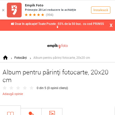
0,00
Lei
📸 Doar în aplicație! Toate Pozele -55% de la 50 buc. cu cod PRIN55
X
📱
Fotocărți
Album pentru părinți fotocarte, 20x20 cm
Album pentru părinți fotocarte, 20x20
cm
0 din 5 (
0 opinii clienți
)
Adaugă opinie