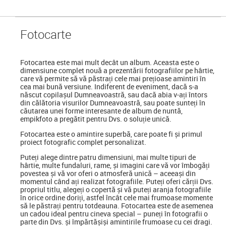
Foto
carte
Fotocartea
este mai mult decât un album. Aceasta este o
dimensiune complet nouă a prezentării fotografiilor pe hârtie,
care vă permite să vă păstrați cele mai prețioase amintiri în
cea mai bună versiune. Indiferent de eveniment, dacă s-a
născut copilașul Dumneavoastră, sau dacă abia v-ați întors
din călătoria visurilor Dumneavoastră, sau poate sunteți în
căutarea unei forme interesante de album de nuntă,
empikfoto a pregătit pentru Dvs. o soluție unică.
Fotocartea este o amintire superbă, care poate fi și primul
proiect fotografic complet personalizat.
Puteți alege dintre patru dimensiuni, mai multe tipuri de
hârtie, multe fundaluri, rame, și imagini care vă vor îmbogăți
povestea și vă vor oferi o atmosferă unică – aceeași din
momentul când ați realizat fotografiile. Puteți oferi cărții Dvs.
propriul titlu, alegeți o copertă și vă puteți aranja fotografiile
în orice ordine doriți, astfel încât cele mai frumoase momente
să le păstrați pentru totdeauna. Fotocartea este de asemenea
un cadou ideal pentru cineva special
–
puneți în fotografii o
parte din Dvs. și împărtășiși amintirile frumoase cu cei dragi.