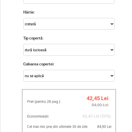
Hârtie:
Tip copertă:
Culoarea copertei:
42,45 Lei
Pret (pentru
28
pag.):
84,90 Lei
42,45 Lei (50%)
Economisești:
Cel mai mic preț din ultimele 30 de zile:
84,90 Lei