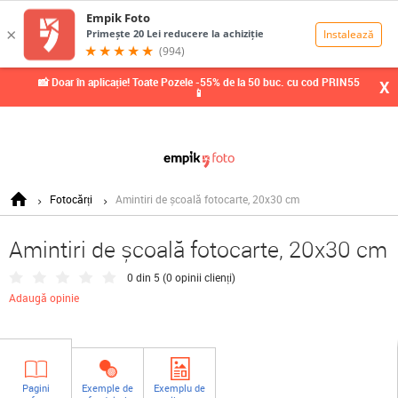
0,00
Lei
📸 Doar în aplicație! Toate Pozele -55% de la 50 buc. cu cod PRIN55
X
📱
Fotocărți
Amintiri de școală fotocarte, 20x30 cm
Amintiri de școală fotocarte, 20x30 cm
0 din 5 (
0 opinii clienți
)
Adaugă opinie
Pagini
Exemple de
Exemplu de