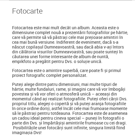
Foto
carte
Fotocartea
este mai mult decât un album. Aceasta este o
dimensiune complet nouă a prezentării fotografiilor pe hârtie,
care vă permite să vă păstrați cele mai prețioase amintiri în
cea mai bună versiune. Indiferent de eveniment, dacă s-a
născut copilașul Dumneavoastră, sau dacă abia v-ați întors
din călătoria visurilor Dumneavoastră, sau poate sunteți în
căutarea unei forme interesante de album de nuntă,
empikfoto a pregătit pentru Dvs. o soluție unică.
Fotocartea este o amintire superbă, care poate fi și primul
proiect fotografic complet personalizat.
Puteți alege dintre patru dimensiuni, mai multe tipuri de
hârtie, multe fundaluri, rame, și imagini care vă vor îmbogăți
povestea și vă vor oferi o atmosferă unică – aceeași din
momentul când ați realizat fotografiile. Puteți oferi cărții Dvs.
propriul titlu, alegeți o copertă și vă puteți aranja fotografiile
în orice ordine doriți, astfel încât cele mai frumoase momente
să le păstrați pentru totdeauna. Fotocartea este de asemenea
un cadou ideal pentru cineva special
–
puneți în fotografii o
parte din Dvs. și împărtășiși amintirile frumoase cu cei dragi.
Posibilitățile unei fotocărți sunt infinite, singura limită fiind
imaginația Dvs!