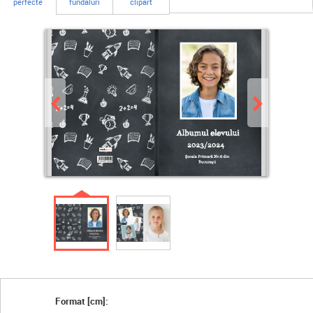
perfecte
fundaluri
clipart
Format [cm]: