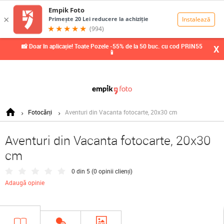
0,00
Lei
📸 Doar în aplicație! Toate Pozele -55% de la 50 buc. cu cod PRIN55
X
📱
Fotocărți
Aventuri din Vacanta fotocarte, 20x30 cm
Aventuri din Vacanta fotocarte, 20x30
cm
0 din 5 (
0 opinii clienți
)
Adaugă opinie