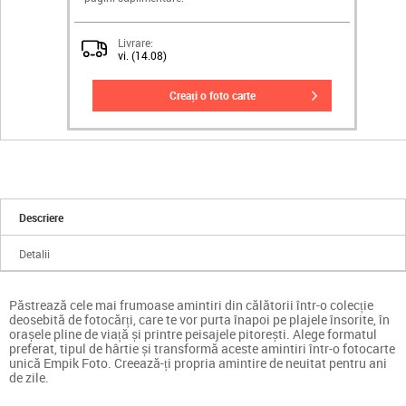
Livrare:
vi. (14.08)
creați o foto carte
Descriere
Detalii
Păstrează cele mai frumoase amintiri din călătorii într-o colecție
deosebită de fotocărți, care te vor purta înapoi pe plajele însorite, în
orașele pline de viață și printre peisajele pitorești. Alege formatul
preferat, tipul de hârtie și transformă aceste amintiri într-o fotocarte
unică Empik Foto. Creează-ți propria amintire de neuitat pentru ani
de zile.