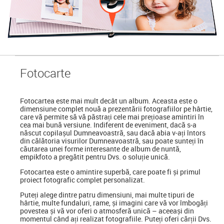
Foto
carte
Fotocartea
este mai mult decât un album. Aceasta este o
dimensiune complet nouă a prezentării fotografiilor pe hârtie,
care vă permite să vă păstrați cele mai prețioase amintiri în
cea mai bună versiune. Indiferent de eveniment, dacă s-a
născut copilașul Dumneavoastră, sau dacă abia v-ați întors
din călătoria visurilor Dumneavoastră, sau poate sunteți în
căutarea unei forme interesante de album de nuntă,
empikfoto a pregătit pentru Dvs. o soluție unică.
Fotocartea este o amintire superbă, care poate fi și primul
proiect fotografic complet personalizat.
Puteți alege dintre patru dimensiuni, mai multe tipuri de
hârtie, multe fundaluri, rame, și imagini care vă vor îmbogăți
povestea și vă vor oferi o atmosferă unică – aceeași din
momentul când ați realizat fotografiile. Puteți oferi cărții Dvs.