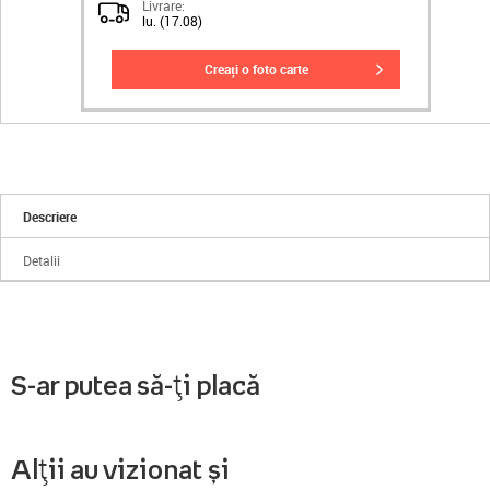
Livrare:
lu. (17.08)
creați o foto carte
Descriere
Detalii
S-ar putea să-ți placă
Alții au vizionat și