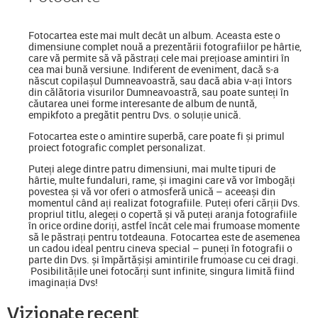
Fotocartea
este mai mult decât un album. Aceasta este o
dimensiune complet nouă a prezentării fotografiilor pe hârtie,
care vă permite să vă păstrați cele mai prețioase amintiri în
cea mai bună versiune. Indiferent de eveniment, dacă s-a
născut copilașul Dumneavoastră, sau dacă abia v-ați întors
din călătoria visurilor Dumneavoastră, sau poate sunteți în
căutarea unei forme interesante de album de nuntă,
empikfoto a pregătit pentru Dvs. o soluție unică.
Fotocartea este o amintire superbă, care poate fi și primul
proiect fotografic complet personalizat.
Puteți alege dintre patru dimensiuni, mai multe tipuri de
hârtie, multe fundaluri, rame, și imagini care vă vor îmbogăți
povestea și vă vor oferi o atmosferă unică – aceeași din
momentul când ați realizat fotografiile. Puteți oferi cărții Dvs.
propriul titlu, alegeți o copertă și vă puteți aranja fotografiile
în orice ordine doriți, astfel încât cele mai frumoase momente
să le păstrați pentru totdeauna. Fotocartea este de asemenea
un cadou ideal pentru cineva special
–
puneți în fotografii o
parte din Dvs. și împărtășiși amintirile frumoase cu cei dragi.
Posibilitățile unei fotocărți sunt infinite, singura limită fiind
imaginația Dvs!
Vizionate recent