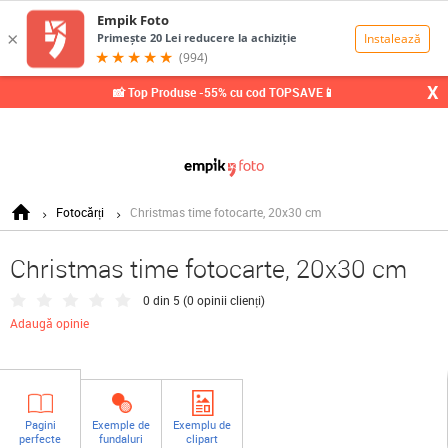
0,00
Lei
X
📸 Top Produse -55% cu cod TOPSAVE📱
Fotocărți
Christmas time fotocarte, 20x30 cm
Christmas time fotocarte, 20x30 cm
0 din 5 (
0 opinii clienți
)
Adaugă opinie
Pagini
Exemple de
Exemplu de
perfecte
fundaluri
clipart