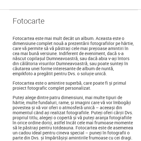
Foto
carte
Fotocartea
este mai mult decât un album. Aceasta este o
dimensiune complet nouă a prezentării fotografiilor pe hârtie,
care vă permite să vă păstrați cele mai prețioase amintiri în
cea mai bună versiune. Indiferent de eveniment, dacă s-a
născut copilașul Dumneavoastră, sau dacă abia v-ați întors
din călătoria visurilor Dumneavoastră, sau poate sunteți în
căutarea unei forme interesante de album de nuntă,
empikfoto a pregătit pentru Dvs. o soluție unică.
Fotocartea este o amintire superbă, care poate fi și primul
proiect fotografic complet personalizat.
Puteți alege dintre patru dimensiuni, mai multe tipuri de
hârtie, multe fundaluri, rame, și imagini care vă vor îmbogăți
povestea și vă vor oferi o atmosferă unică – aceeași din
momentul când ați realizat fotografiile. Puteți oferi cărții Dvs.
propriul titlu, alegeți o copertă și vă puteți aranja fotografiile
în orice ordine doriți, astfel încât cele mai frumoase momente
să le păstrați pentru totdeauna. Fotocartea este de asemenea
un cadou ideal pentru cineva special
–
puneți în fotografii o
parte din Dvs. și împărtășiși amintirile frumoase cu cei dragi.