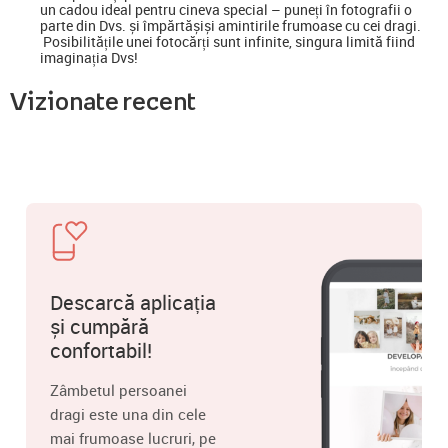
un cadou ideal pentru cineva special
–
puneți în fotografii o
parte din Dvs. și împărtășiși amintirile frumoase cu cei dragi.
Posibilitățile unei fotocărți sunt infinite, singura limită fiind
imaginația Dvs!
Vizionate recent
Descarcă aplicația
și cumpără
confortabil!
Zâmbetul persoanei
dragi este una din cele
mai frumoase lucruri, pe