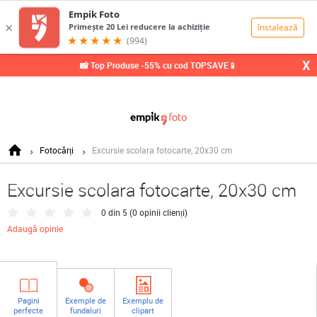
0,00
Lei
X
📸 Top Produse -55% cu cod TOPSAVE📱
Fotocărți
Excursie scolara fotocarte, 20x30 cm
Excursie scolara fotocarte, 20x30 cm
0 din 5 (
0 opinii clienți
)
Adaugă opinie
Pagini
Exemple de
Exemplu de
perfecte
fundaluri
clipart