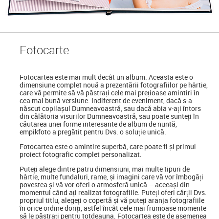
Foto
carte
Fotocartea
este mai mult decât un album. Aceasta este o
dimensiune complet nouă a prezentării fotografiilor pe hârtie,
care vă permite să vă păstrați cele mai prețioase amintiri în
cea mai bună versiune. Indiferent de eveniment, dacă s-a
născut copilașul Dumneavoastră, sau dacă abia v-ați întors
din călătoria visurilor Dumneavoastră, sau poate sunteți în
căutarea unei forme interesante de album de nuntă,
empikfoto a pregătit pentru Dvs. o soluție unică.
Fotocartea este o amintire superbă, care poate fi și primul
proiect fotografic complet personalizat.
Puteți alege dintre patru dimensiuni, mai multe tipuri de
hârtie, multe fundaluri, rame, și imagini care vă vor îmbogăți
povestea și vă vor oferi o atmosferă unică – aceeași din
momentul când ați realizat fotografiile. Puteți oferi cărții Dvs.
propriul titlu, alegeți o copertă și vă puteți aranja fotografiile
în orice ordine doriți, astfel încât cele mai frumoase momente
să le păstrați pentru totdeauna. Fotocartea este de asemenea