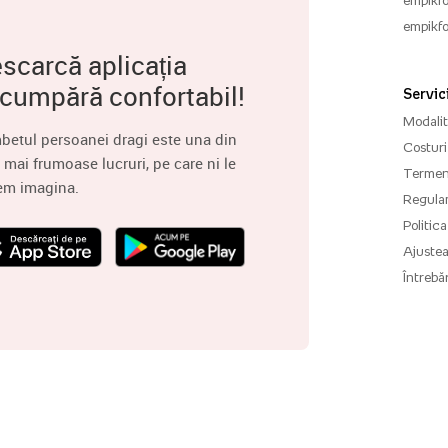
empikfo
scarcă aplicația
 cumpără confortabil!
Servici
Modalită
betul persoanei dragi este una din
Costuri 
 mai frumoase lucruri, pe care ni le
Termenu
em imagina.
Regula
Politica
Ajuste
Întrebăr