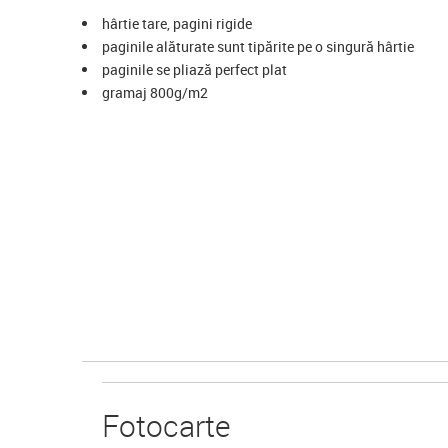
hârtie tare, pagini rigide
paginile alăturate sunt tipărite pe o singură hârtie
paginile se pliază perfect plat
gramaj 800g/m2
Foto
carte