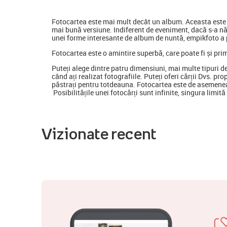
Fotocartea
este mai mult decât un album. Aceasta este o
mai bună versiune. Indiferent de eveniment, dacă s-a nă
unei forme interesante de album de nuntă, empikfoto a p
Fotocartea este o amintire superbă, care poate fi și pri
Puteți alege dintre patru dimensiuni, mai multe tipuri d
când ați realizat fotografiile. Puteți oferi cărții Dvs. pr
păstrați pentru totdeauna. Fotocartea este de asemenea
Posibilitățile unei fotocărți sunt infinite, singura limit
Vizionate recent