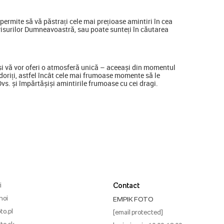
ermite să vă păstrați cele mai prețioase amintiri în cea
visurilor Dumneavoastră, sau poate sunteți în căutarea
a și vă vor oferi o atmosferă unică – aceeași din momentul
ine doriți, astfel încât cele mai frumoase momente să le
 Dvs. și împărtășiși amintirile frumoase cu cei dragi.
i
Contact
noi
EMPIK FOTO
to.pl
[email protected]
to.sk