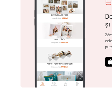
De
și
Zâm
cele
put