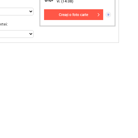
vi. (14.08)
creați o foto carte
?
rtei: