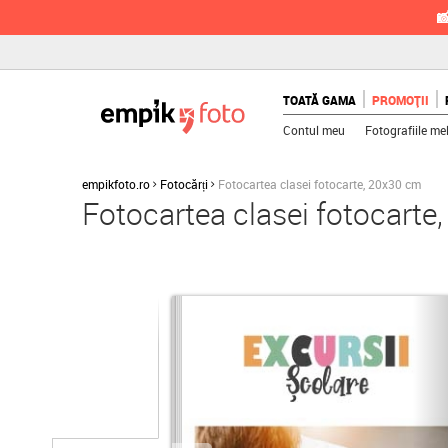

TOATĂ GAMA
PROMOȚII
Contul meu
Fotografiile me
empikfoto.ro
Fotocărți
Fotocartea clasei fotocarte, 20x30 cm
Fotocartea clasei fotocarte