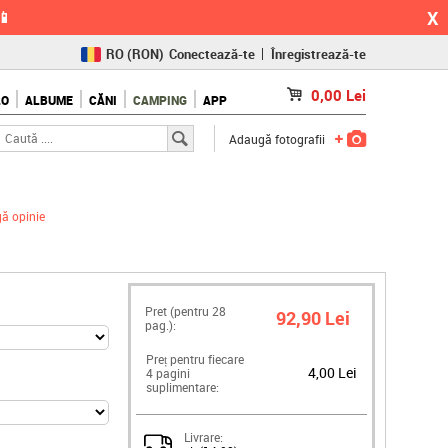
X
📱
RO
(RON)
Conectează-te
Înregistrează-te
CZ
(KČ)
0,00
Lei
LO
ALBUME
CĂNI
CAMPING
APP
SK
(€)
Adaugă fotografii
ă opinie
Pret (pentru
28
92,90 Lei
pag.):
Preț pentru fiecare
4,00 Lei
4 pagini
suplimentare:
Livrare: