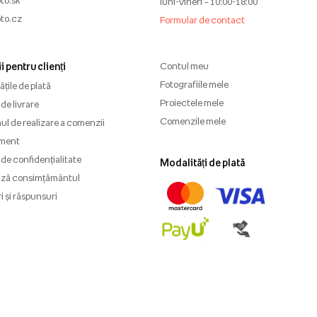
luni-vineri – 10:00-18:00
to.cz
Formular de contact
i pentru clienți
Contul meu
Fotografiile mele
țile de plată
Proiectele mele
de livrare
Comenzile mele
l de realizare a comenzii
ment
 de confidențialitate
Modalități de plată
ază consimțământul
i și răspunsuri