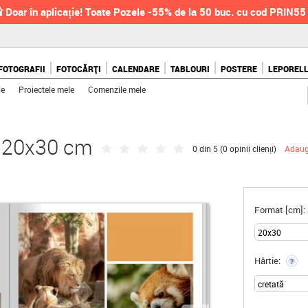
 Doar în aplicație! Toate Pozele -55% de la 50 buc. cu cod PRIN55
FOTOGRAFII
FOTOCĂRȚI
CALENDARE
TABLOURI
POSTERE
LEPOREL
le
Proiectele mele
Comenzile mele
, 20x30 cm
0 din 5 (
0 opinii clienți
)
Adaug
Format [cm]:
Hârtie:
?