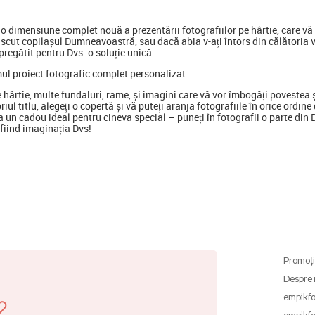
 dimensiune complet nouă a prezentării fotografiilor pe hârtie, care vă p
scut copilașul Dumneavoastră, sau dacă abia v-ați întors din călătoria 
regătit pentru Dvs. o soluție unică.
mul proiect fotografic complet personalizat.
e hârtie, multe fundaluri, rame, și imagini care vă vor îmbogăți poveste
opriul titlu, alegeți o copertă și vă puteți aranja fotografiile în orice ord
 un cadou ideal pentru cineva special
–
puneți în fotografii o parte din
ă fiind imaginația Dvs!
Promoți
Despre 
empikfo
empikfo