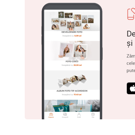
De
și
Zâm
cele
put