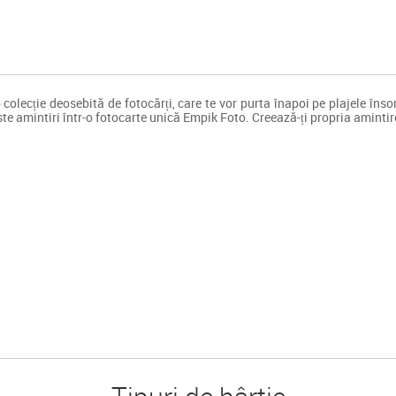
olecție deosebită de fotocărți, care te vor purta înapoi pe plajele însorit
te amintiri într-o fotocarte unică Empik Foto. Creează-ți propria amintire