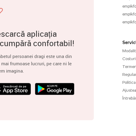
empikfo
empikfo
empikfo
scarcă aplicația
 cumpără confortabil!
Servici
Modalită
betul persoanei dragi este una din
Costuri 
 mai frumoase lucruri, pe care ni le
Termenu
em imagina.
Regula
Politica
Ajuste
Întrebăr