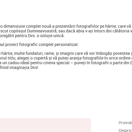
 dimensiune complet nouă a prezentării fotografiilor pe hârtie, care vă p
scut copilașul Dumneavoastră, sau dacă abia v-ați întors din călătoria 
regătit pentru Dvs. o soluție unică.
mul proiect fotografic complet personalizat.
e hârtie, multe fundaluri, rame, și imagini care vă vor îmbogăți poveste
opriul titlu, alegeți o copertă și vă puteți aranja fotografiile în orice ord
 un cadou ideal pentru cineva special
–
puneți în fotografii o parte din
ă fiind imaginația Dvs!
Promoți
Despre 