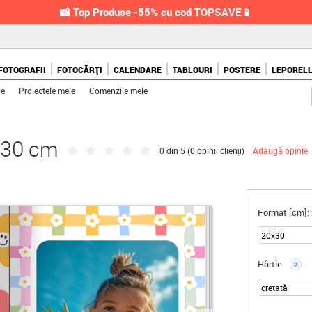
📸 Top Produse -55% cu cod TOPSAVE📱
FOTOGRAFII
FOTOCĂRȚI
CALENDARE
TABLOURI
POSTERE
LEPOREL
le
Proiectele mele
Comenzile mele
x30 cm
0 din 5 (
0 opinii clienți
)
Adaugă opinie
Format [cm]:
Hârtie:
?