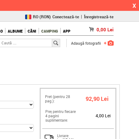
X
RO
(RON)
Conectează-te
Înregistrează-te
CZ
(KČ)
0,00
Lei
LO
ALBUME
CĂNI
CAMPING
APP
SK
(€)
Adaugă fotografii
Pret (pentru
28
92,90 Lei
pag.):
Preț pentru fiecare
4,00 Lei
4 pagini
suplimentare:
Livrare: