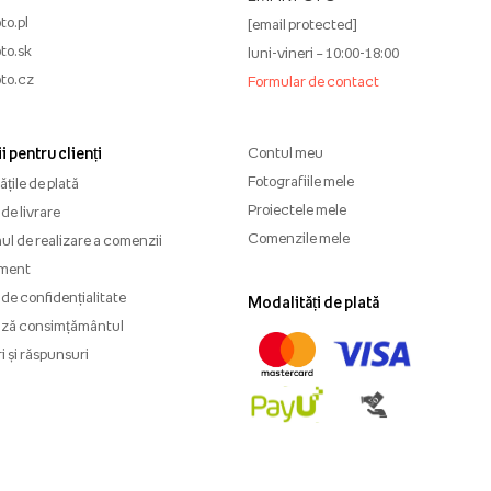
to.pl
[email protected]
to.sk
luni-vineri – 10:00-18:00
to.cz
Formular de contact
i pentru clienți
Contul meu
Fotografiile mele
țile de plată
Proiectele mele
de livrare
Comenzile mele
l de realizare a comenzii
ment
 de confidențialitate
Modalități de plată
ază consimțământul
i și răspunsuri