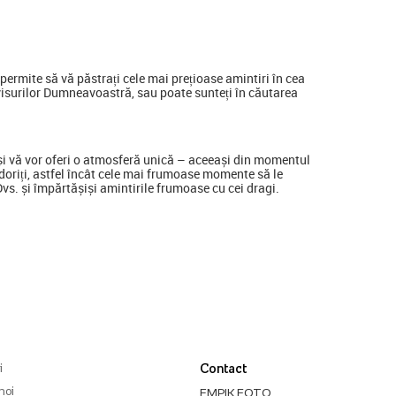
ermite să vă păstrați cele mai prețioase amintiri în cea
visurilor Dumneavoastră, sau poate sunteți în căutarea
a și vă vor oferi o atmosferă unică – aceeași din momentul
ine doriți, astfel încât cele mai frumoase momente să le
 Dvs. și împărtășiși amintirile frumoase cu cei dragi.
i
Contact
noi
EMPIK FOTO