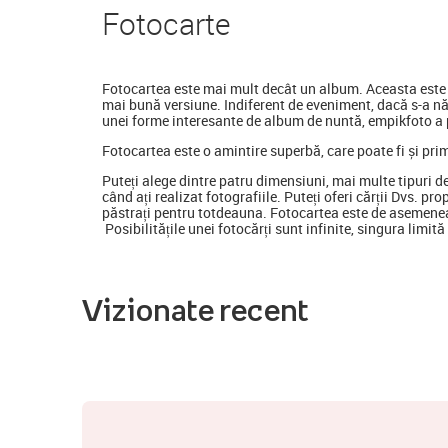
Foto
carte
Fotocartea
este mai mult decât un album. Aceasta este o
mai bună versiune. Indiferent de eveniment, dacă s-a nă
unei forme interesante de album de nuntă, empikfoto a p
Fotocartea este o amintire superbă, care poate fi și pri
Puteți alege dintre patru dimensiuni, mai multe tipuri d
când ați realizat fotografiile. Puteți oferi cărții Dvs. pr
păstrați pentru totdeauna. Fotocartea este de asemenea
Posibilitățile unei fotocărți sunt infinite, singura limit
Vizionate recent