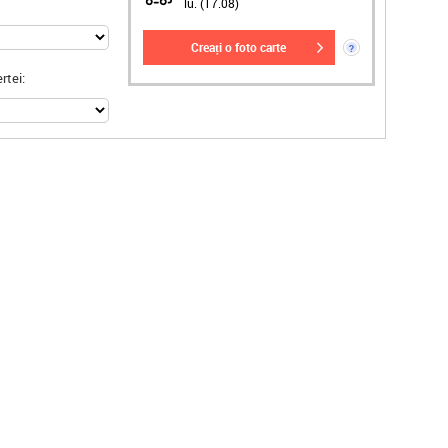
lu. (17.08)
creați o foto carte
?
rtei: