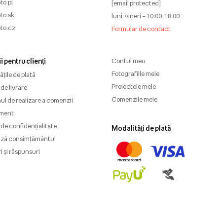
to.pl
[email protected]
to.sk
luni-vineri – 10:00-18:00
to.cz
Formular de contact
i pentru clienți
Contul meu
Fotografiile mele
țile de plată
Proiectele mele
de livrare
Comenzile mele
l de realizare a comenzii
ment
 de confidențialitate
Modalități de plată
ază consimțământul
i și răspunsuri