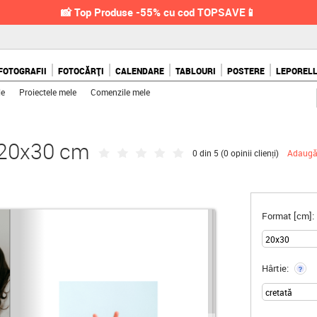
📸 Top Produse -55% cu cod TOPSAVE📱
FOTOGRAFII
FOTOCĂRȚI
CALENDARE
TABLOURI
POSTERE
LEPOREL
le
Proiectele mele
Comenzile mele
, 20x30 cm
0 din 5 (
0 opinii clienți
)
Adaugă
Format [cm]:
Hârtie:
?