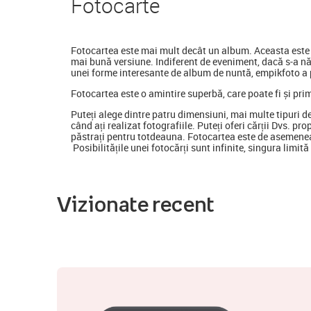
Foto
carte
Fotocartea
este mai mult decât un album. Aceasta este o
mai bună versiune. Indiferent de eveniment, dacă s-a nă
unei forme interesante de album de nuntă, empikfoto a p
Fotocartea este o amintire superbă, care poate fi și pri
Puteți alege dintre patru dimensiuni, mai multe tipuri d
când ați realizat fotografiile. Puteți oferi cărții Dvs. pr
păstrați pentru totdeauna. Fotocartea este de asemenea
Posibilitățile unei fotocărți sunt infinite, singura limit
Vizionate recent