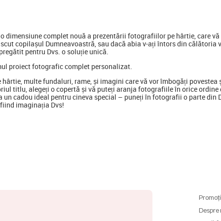
 dimensiune complet nouă a prezentării fotografiilor pe hârtie, care vă p
scut copilașul Dumneavoastră, sau dacă abia v-ați întors din călătoria 
regătit pentru Dvs. o soluție unică.
mul proiect fotografic complet personalizat.
e hârtie, multe fundaluri, rame, și imagini care vă vor îmbogăți poveste
opriul titlu, alegeți o copertă și vă puteți aranja fotografiile în orice ord
 un cadou ideal pentru cineva special
–
puneți în fotografii o parte din
ă fiind imaginația Dvs!
Promoți
Despre 