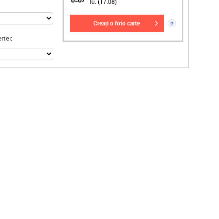
lu. (17.08)
creați o foto carte
?
rtei: