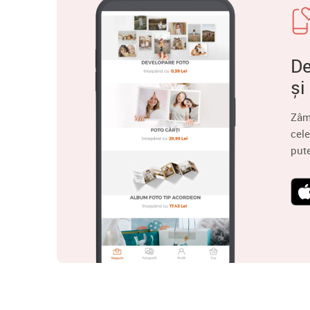
De
și
Zâm
cele
put