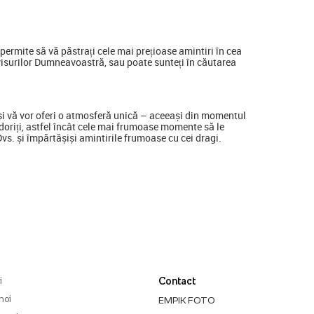
ermite să vă păstrați cele mai prețioase amintiri în cea
visurilor Dumneavoastră, sau poate sunteți în căutarea
a și vă vor oferi o atmosferă unică – aceeași din momentul
ine doriți, astfel încât cele mai frumoase momente să le
 Dvs. și împărtășiși amintirile frumoase cu cei dragi.
i
Contact
noi
EMPIK FOTO