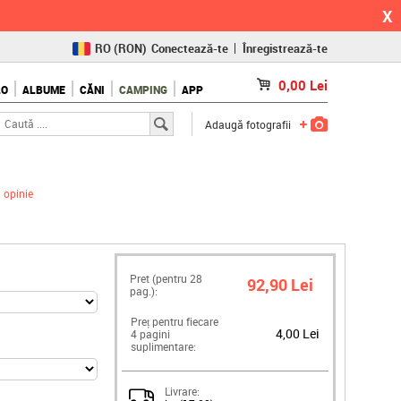
X
RO
(RON)
Conectează-te
Înregistrează-te
CZ
(KČ)
0,00
Lei
LO
ALBUME
CĂNI
CAMPING
APP
SK
(€)
Adaugă fotografii
 opinie
Pret (pentru
28
92,90 Lei
pag.):
Preț pentru fiecare
4,00 Lei
4 pagini
suplimentare:
Livrare: