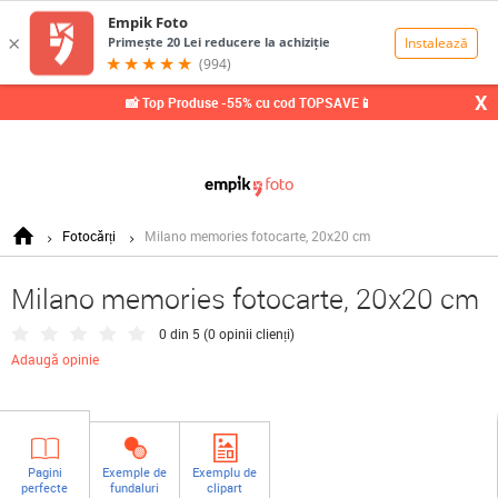
0,00
Lei
X
📸 Top Produse -55% cu cod TOPSAVE📱
Fotocărți
Milano memories fotocarte, 20x20 cm
Milano memories fotocarte, 20x20 cm
0 din 5 (
0 opinii clienți
)
Adaugă opinie
Pagini
Exemple de
Exemplu de
perfecte
fundaluri
clipart