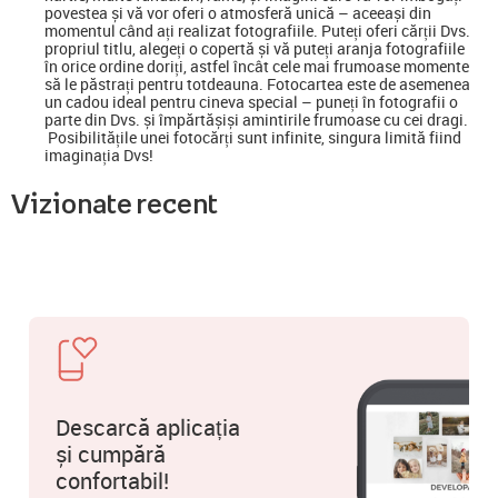
povestea și vă vor oferi o atmosferă unică – aceeași din
momentul când ați realizat fotografiile. Puteți oferi cărții Dvs.
propriul titlu, alegeți o copertă și vă puteți aranja fotografiile
în orice ordine doriți, astfel încât cele mai frumoase momente
să le păstrați pentru totdeauna. Fotocartea este de asemenea
un cadou ideal pentru cineva special
–
puneți în fotografii o
parte din Dvs. și împărtășiși amintirile frumoase cu cei dragi.
Posibilitățile unei fotocărți sunt infinite, singura limită fiind
imaginația Dvs!
Vizionate recent
Descarcă aplicația
și cumpără
confortabil!