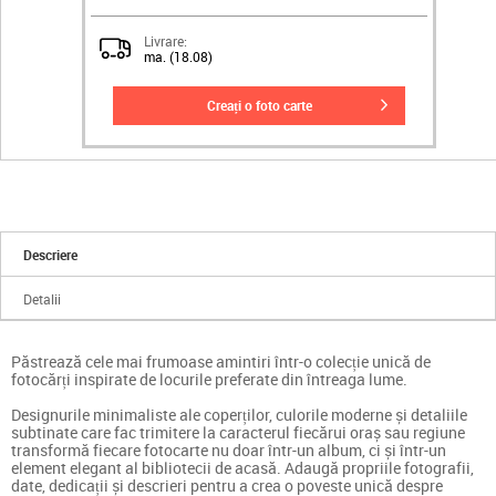
Livrare:
ma. (18.08)
creați o foto carte
Descriere
Detalii
Păstrează cele mai frumoase amintiri într-o colecție unică de
fotocărți inspirate de locurile preferate din întreaga lume.
Designurile minimaliste ale coperților, culorile moderne și detaliile
subtinate care fac trimitere la caracterul fiecărui oraș sau regiune
transformă fiecare fotocarte nu doar într-un album, ci și într-un
element elegant al bibliotecii de acasă. Adaugă propriile fotografii,
date, dedicații și descrieri pentru a crea o poveste unică despre