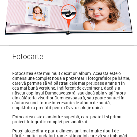
Foto
carte
Fotocartea
este mai mult decât un album. Aceasta este o
dimensiune complet nouă a prezentării fotografiilor pe hârtie,
care vă permite să vă păstrați cele mai prețioase amintiri în
cea mai bună versiune. Indiferent de eveniment, dacă s-a
născut copilașul Dumneavoastră, sau dacă abia v-ați întors
din călătoria visurilor Dumneavoastră, sau poate sunteți în
căutarea unei forme interesante de album de nuntă,
empikfoto a pregătit pentru Dvs. o soluție unică.
Fotocartea este o amintire superbă, care poate fi și primul
proiect fotografic complet personalizat.
Puteți alege dintre patru dimensiuni, mai multe tipuri de
hârtie, multe fundaluri, rame, și imagini care vă vor îmbogăți