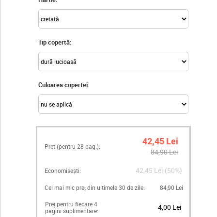
Tip copertă:
Culoarea copertei:
42,45 Lei
Pret (pentru
28
pag.):
84,90 Lei
42,45 Lei (50%)
Economisești:
Cel mai mic preț din ultimele 30 de zile:
84,90 Lei
Preț pentru fiecare 4
4,00 Lei
pagini suplimentare: