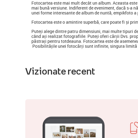
Fotocartea
este mai mult decât un album. Aceasta este o
mai bună versiune. Indiferent de eveniment, dacă s-a nă
unei forme interesante de album de nuntă, empikfoto a p
Fotocartea este o amintire superbă, care poate fi și pri
Puteți alege dintre patru dimensiuni, mai multe tipuri d
când ați realizat fotografiile. Puteți oferi cărții Dvs. pr
păstrați pentru totdeauna. Fotocartea este de asemenea
Posibilitățile unei fotocărți sunt infinite, singura limit
Vizionate recent