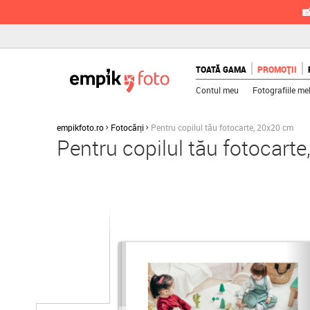

TOATĂ GAMA
PROMOȚII
Contul meu
Fotografiile me
empikfoto.ro
Fotocărți
Pentru copilul tău fotocarte, 20x20 cm
Pentru copilul tău fotocart