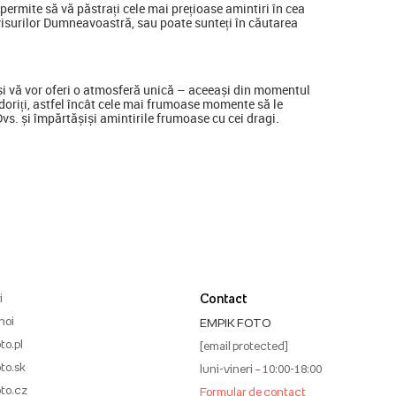
ermite să vă păstrați cele mai prețioase amintiri în cea
visurilor Dumneavoastră, sau poate sunteți în căutarea
a și vă vor oferi o atmosferă unică – aceeași din momentul
ine doriți, astfel încât cele mai frumoase momente să le
 Dvs. și împărtășiși amintirile frumoase cu cei dragi.
i
Contact
noi
EMPIK FOTO
to.pl
[email protected]
to.sk
luni-vineri – 10:00-18:00
to.cz
Formular de contact