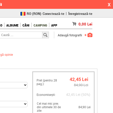
X
📱
RO
(RON)
Conectează-te
Înregistrează-te
CZ
(KČ)
0,00
Lei
LO
ALBUME
CĂNI
CAMPING
APP
SK
(€)
Adaugă fotografii
gă opinie
42,45 Lei
Pret (pentru
28
pag.):
84,90 Lei
42,45 Lei (50%)
Economisești:
Cel mai mic preț
din ultimele 30 de
84,90 Lei
zile: