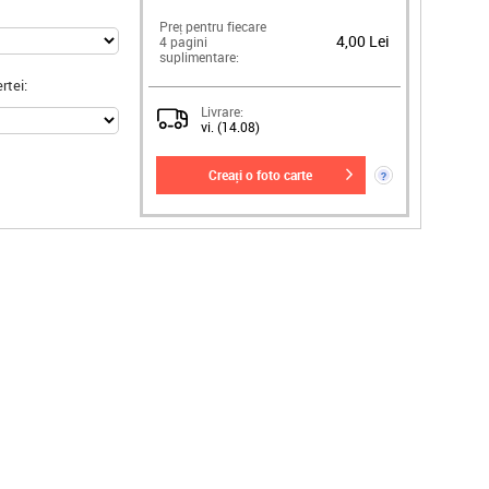
Preț pentru fiecare
4,00 Lei
4 pagini
suplimentare:
rtei:
Livrare:
vi. (14.08)
creați o foto carte
?