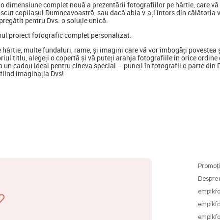
 dimensiune complet nouă a prezentării fotografiilor pe hârtie, care vă p
scut copilașul Dumneavoastră, sau dacă abia v-ați întors din călătoria 
regătit pentru Dvs. o soluție unică.
mul proiect fotografic complet personalizat.
e hârtie, multe fundaluri, rame, și imagini care vă vor îmbogăți poveste
opriul titlu, alegeți o copertă și vă puteți aranja fotografiile în orice ord
 un cadou ideal pentru cineva special
–
puneți în fotografii o parte din
ă fiind imaginația Dvs!
Promoți
Despre 
empikfo
empikfo
empikfo