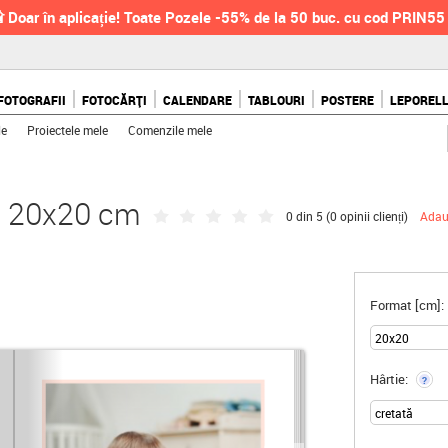
 Doar în aplicație! Toate Pozele -55% de la 50 buc. cu cod PRIN55
FOTOGRAFII
FOTOCĂRȚI
CALENDARE
TABLOURI
POSTERE
LEPOREL
le
Proiectele mele
Comenzile mele
e, 20x20 cm
0 din 5 (
0 opinii clienți
)
Adau
Format [cm]:
Hârtie:
?