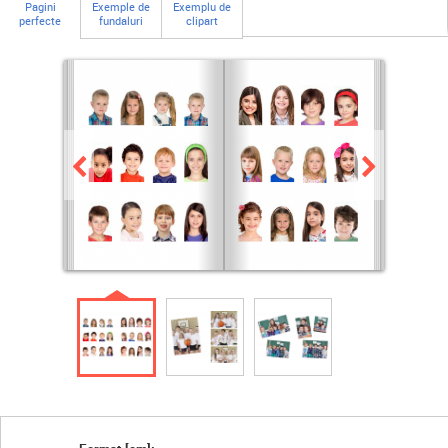
Pagini
Exemple de
Exemplu de
perfecte
fundaluri
clipart