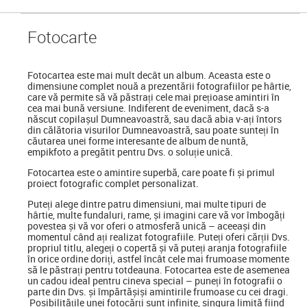
Foto
carte
Fotocartea
este mai mult decât un album. Aceasta este o
dimensiune complet nouă a prezentării fotografiilor pe hârtie,
care vă permite să vă păstrați cele mai prețioase amintiri în
cea mai bună versiune. Indiferent de eveniment, dacă s-a
născut copilașul Dumneavoastră, sau dacă abia v-ați întors
din călătoria visurilor Dumneavoastră, sau poate sunteți în
căutarea unei forme interesante de album de nuntă,
empikfoto a pregătit pentru Dvs. o soluție unică.
Fotocartea este o amintire superbă, care poate fi și primul
proiect fotografic complet personalizat.
Puteți alege dintre patru dimensiuni, mai multe tipuri de
hârtie, multe fundaluri, rame, și imagini care vă vor îmbogăți
povestea și vă vor oferi o atmosferă unică – aceeași din
momentul când ați realizat fotografiile. Puteți oferi cărții Dvs.
propriul titlu, alegeți o copertă și vă puteți aranja fotografiile
în orice ordine doriți, astfel încât cele mai frumoase momente
să le păstrați pentru totdeauna. Fotocartea este de asemenea
un cadou ideal pentru cineva special
–
puneți în fotografii o
parte din Dvs. și împărtășiși amintirile frumoase cu cei dragi.
Posibilitățile unei fotocărți sunt infinite, singura limită fiind