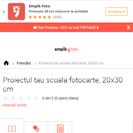
0,00
Lei
X
📸 Top Produse -55% cu cod TOPSAVE📱
Fotocărți
Proiectul tau scoala fotocarte, 20x30 cm
Proiectul tau scoala fotocarte, 20x30
cm
0 din 5 (
0 opinii clienți
)
Adaugă opinie