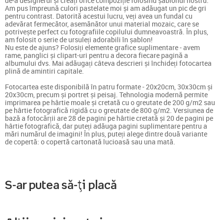
de-a designerul și creați orice compoziție folosind șablonul nostru.
Am pus împreună culori pastelate moi și am adăugat un pic de gri
pentru contrast. Datorită acestui lucru, veți avea un fundal cu
adevărat fermecător, asemănător unui material mozaic, care se
potrivește perfect cu fotografiile copilului dumneavoastră. În plus,
am folosit o serie de ursuleți adorabili în șablon!
Nu este de ajuns? Folosiți elemente grafice suplimentare - avem
rame, panglici și clipart-uri pentru a decora fiecare pagină a
albumului dvs. Mai adăugați câteva descrieri și închideți fotocartea
plină de amintiri capitale.
Fotocartea este disponibilă în patru formate - 20x20cm, 30x30cm și
20x30cm, precum și portret și peisaj. Tehnologia modernă permite
imprimarea pe hârtie moale și cretată cu o greutate de 200 g/m2 sau
pe hârtie fotografică rigidă cu o greutate de 800 g/m2. Versiunea de
bază a fotocărții are 28 de pagini pe hârtie cretată și 20 de pagini pe
hârtie fotografică, dar puteți adăuga pagini suplimentare pentru a
mări numărul de imagini! În plus, puteți alege dintre două variante
de copertă: o copertă cartonată lucioasă sau una mată.
S-ar putea să-ți placă