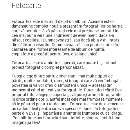
Foto
carte
Fotocartea
este mai mult decât un album. Aceasta este o
dimensiune complet nouă a prezentării fotografiilor pe hârtie,
care vă permite să vă păstrați cele mai prețioase amintiri în
cea mai bună versiune. Indiferent de eveniment, dacă s-a
născut copilașul Dumneavoastră, sau dacă abia v-ați întors
din călătoria visurilor Dumneavoastră, sau poate sunteți în
căutarea unei forme interesante de album de nuntă,
empikfoto a pregătit pentru Dvs. o soluție unică.
Fotocartea este o amintire superbă, care poate fi și primul
proiect fotografic complet personalizat.
Puteți alege dintre patru dimensiuni, mai multe tipuri de
hârtie, multe fundaluri, rame, și imagini care vă vor îmbogăți
povestea și vă vor oferi o atmosferă unică – aceeași din
momentul când ați realizat fotografiile. Puteți oferi cărții Dvs.
propriul titlu, alegeți o copertă și vă puteți aranja fotografiile
în orice ordine doriți, astfel încât cele mai frumoase momente
să le păstrați pentru totdeauna. Fotocartea este de asemenea
un cadou ideal pentru cineva special
–
puneți în fotografii o
parte din Dvs. și împărtășiși amintirile frumoase cu cei dragi.
Posibilitățile unei fotocărți sunt infinite, singura limită fiind
imaginația Dvs!