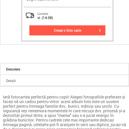
Livrare:
vi. (14.08)
creați o foto carte
Descriere
Detalii
Iată fotocartea perfectă pentru copii! Alegeți fotografiile preferate și
faceți-vă un cadou pentru viitor: acest album foto este un suvenir
perfect pentru întreaga familie dvs., bunici, mătuși sau unchi. Cu
siguranță veți rememora momentele în care micuța dvs. prințesă și-a
dezvoltat primul dinte, a spus ”mama" sau s-a jucat energic în
grădina bunicilor. Pentru cadrele cele mai importante dedicați
întreaga pagină, celelalte pot fi aranjate în serii sau diptice, jucați-vă