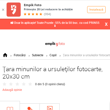
0,00
Lei
📸 Doar în aplicație! Toate Pozele -55% de la 50 buc. cu cod PRIN55
X
📱
Fotocărți
Subiecte
Copil
Țara minunilor a ursuleților fotocar
Țara minunilor a ursuleților fotocarte,
20x30 cm
0 din 5 (
0 opinii clienți
)
Adaugă opinie