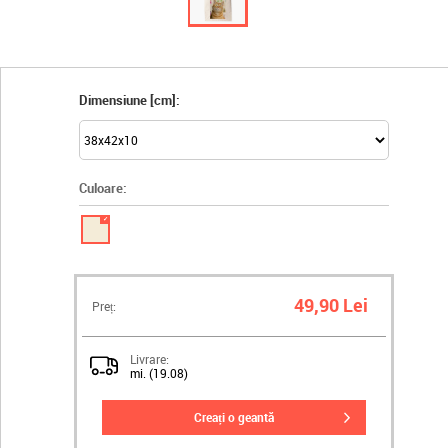
Dimensiune [cm]:
Culoare:
✓
49,90 Lei
Preț:
Livrare:
mi. (19.08)
creați o geantă