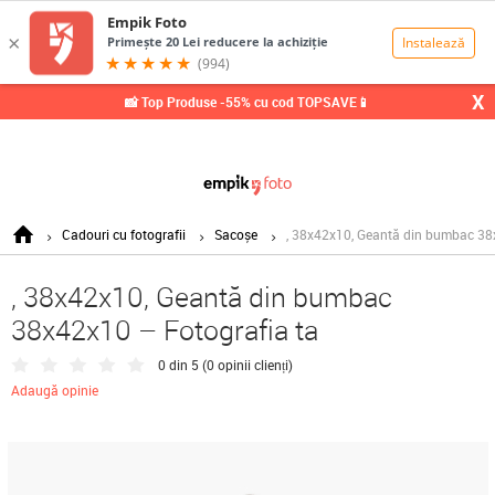
0,00
Lei
X
📸 Top Produse -55% cu cod TOPSAVE📱
Cadouri cu fotografii
Sacoșe
, 38x42x10, Geantă din bumbac 38
, 38x42x10, Geantă din bumbac
38x42x10 – Fotografia ta
0 din 5 (
0 opinii clienți
)
Adaugă opinie