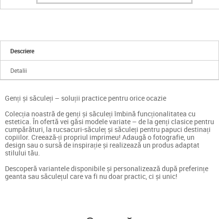
Descriere
Detalii
Genți și săculeți – soluții practice pentru orice ocazie
Colecția noastră de genți și săculeți îmbină funcționalitatea cu
estetica. În ofertă vei găsi modele variate – de la genți clasice pentru
cumpărături, la rucsacuri-săculeț și săculeți pentru papuci destinați
copiilor. Creează-ți propriul imprimeu! Adaugă o fotografie, un
design sau o sursă de inspirație și realizează un produs adaptat
stilului tău.
Descoperă variantele disponibile și personalizează după preferințe
geanta sau săculețul care va fi nu doar practic, ci și unic!