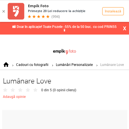
0,00
Lei
📸 Doar în aplicație! Toate Pozele -55% de la 50 buc. cu cod PRIN55
X
📱
Cadouri cu fotografii
Lumânări Personalizate
Lumânare Love
Lumânare Love
0 din 5 (
0 opinii clienți
)
Adaugă opinie