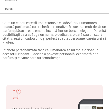
Detalii
Cauți un cadou care să impresioneze cu adevărat? Lumânarea
noastră parfumată cu etichetă personalizată este mai mult decât un
parfum plăcut – este emoție închisă într-un borcan elegant. Datorită
posibilității de a adăuga un nume, o dedicație, o dată sau un scurt
citat, creezi un cadou unic și perfect adaptat persoanei căreia vrei să
i-l oferi.
Eticheta personalizată face ca lumânarea să nu mai fie doar un
accesoriu elegant – devine o poveste personală, exprimată prin
parfum și cuvinte care au semnificație.