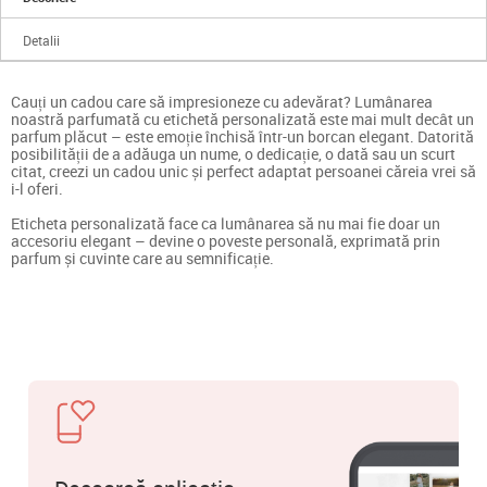
Detalii
Cauți un cadou care să impresioneze cu adevărat? Lumânarea
noastră parfumată cu etichetă personalizată este mai mult decât un
parfum plăcut – este emoție închisă într-un borcan elegant. Datorită
posibilității de a adăuga un nume, o dedicație, o dată sau un scurt
citat, creezi un cadou unic și perfect adaptat persoanei căreia vrei să
i-l oferi.
Eticheta personalizată face ca lumânarea să nu mai fie doar un
accesoriu elegant – devine o poveste personală, exprimată prin
parfum și cuvinte care au semnificație.