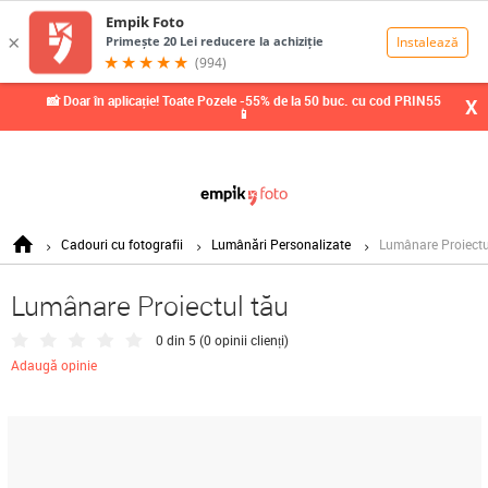
0,00
Lei
📸 Doar în aplicație! Toate Pozele -55% de la 50 buc. cu cod PRIN55
X
📱
Cadouri cu fotografii
Lumânări Personalizate
Lumânare Proiectu
Lumânare Proiectul tău
0 din 5 (
0 opinii clienți
)
Adaugă opinie