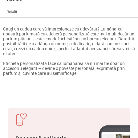
Detalii
Cauți un cadou care să impresioneze cu adevărat? Lumânarea
noastră parfumată cu etichetă personalizată este mai mult decât un
parfum plăcut – este emoție închisă într-un borcan elegant. Datorită
posibilității de a adăuga un nume, o dedicație, o dată sau un scurt
citat, creezi un cadou unic și perfect adaptat persoanei căreia vrei să
i-l oferi.
Eticheta personalizată face ca lumânarea să nu mai fie doar un
accesoriu elegant – devine o poveste personală, exprimată prin
parfum și cuvinte care au semnificație.