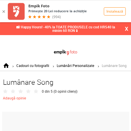
0,00
Lei
📸 Happy Hours! -40% la TOATE PRODUSELE cu cod HRS40 la
X
minim 60 RON📱
Cadouri cu fotografii
Lumânări Personalizate
Lumânare Song
Lumânare Song
0 din 5 (
0 opinii clienți
)
Adaugă opinie