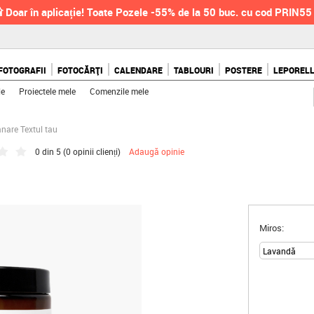
 Doar în aplicație! Toate Pozele -55% de la 50 buc. cu cod PRIN55
FOTOGRAFII
FOTOCĂRȚI
CALENDARE
TABLOURI
POSTERE
LEPOREL
le
Proiectele mele
Comenzile mele
nare Textul tau
0 din 5 (
0 opinii clienți
)
Adaugă opinie
Miros: