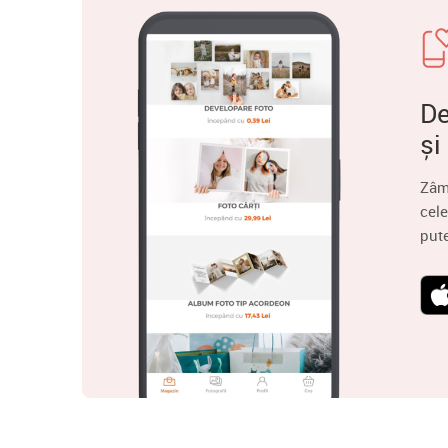
De
și
Zâm
cele
put