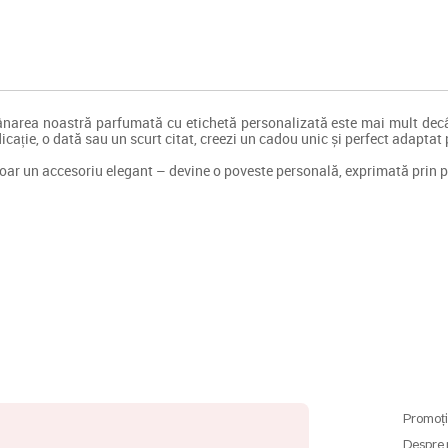
area noastră parfumată cu etichetă personalizată este mai mult decâ
cație, o dată sau un scurt citat, creezi un cadou unic și perfect adaptat pe
oar un accesoriu elegant – devine o poveste personală, exprimată prin p
Promoți
Despre 