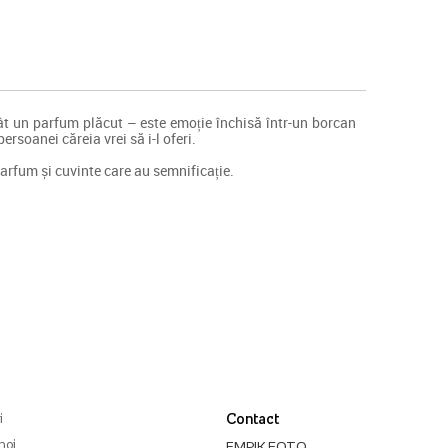
t un parfum plăcut – este emoție închisă într-un borcan
rsoanei căreia vrei să i-l oferi.
arfum și cuvinte care au semnificație.
i
Contact
noi
EMPIK FOTO