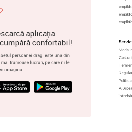
empikfo
empikfo
empikfo
scarcă aplicația
 cumpără confortabil!
Servici
Modalită
betul persoanei dragi este una din
Costuri 
 mai frumoase lucruri, pe care ni le
Termenu
em imagina.
Regula
Politica
Ajuste
Întrebăr