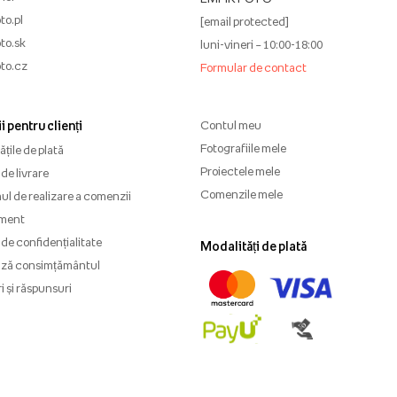
to.pl
[email protected]
to.sk
luni-vineri – 10:00-18:00
to.cz
Formular de contact
i pentru clienți
Contul meu
Fotografiile mele
țile de plată
Proiectele mele
de livrare
Comenzile mele
l de realizare a comenzii
ment
 de confidențialitate
Modalități de plată
ază consimțământul
i și răspunsuri