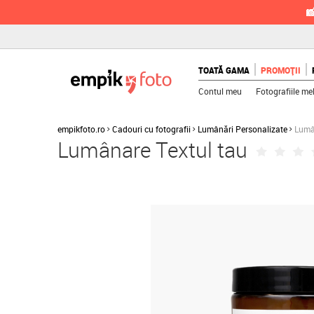

TOATĂ GAMA
PROMOȚII
Contul meu
Fotografiile me
empikfoto.ro
Cadouri cu fotografii
Lumânări Personalizate
Lumâ
Lumânare Textul tau