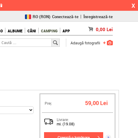
X
📱
RO
(RON)
Conectează-te
Înregistrează-te
CZ
(KČ)
0,00
Lei
LO
ALBUME
CĂNI
CAMPING
APP
SK
(€)
Adaugă fotografii
59,00 Lei
Preț:
Livrare:
mi. (19.08)
creează o lumânare
?