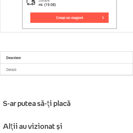
Livrare:
mi. (19.08)
creați un magnet
Descriere
Detalii
S-ar putea să-ți placă
Alții au vizionat și