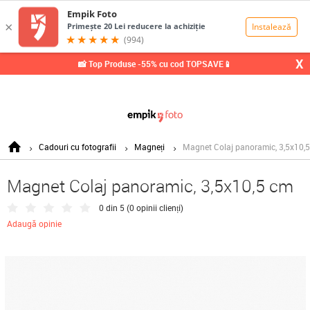
0,00
Lei
X
📸 Top Produse -55% cu cod TOPSAVE📱
Cadouri cu fotografii
Magneți
Magnet Colaj panoramic, 3,5x10,
Magnet Colaj panoramic, 3,5x10,5 cm
0 din 5 (
0 opinii clienți
)
Adaugă opinie