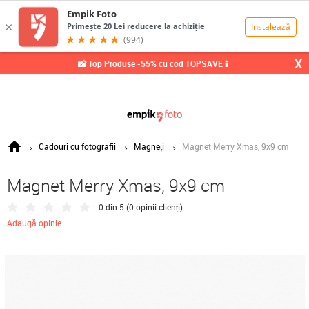
0,00
Lei
X
📸 Top Produse -55% cu cod TOPSAVE📱
Cadouri cu fotografii
Magneți
Magnet Merry Xmas, 9x9 cm
Magnet Merry Xmas, 9x9 cm
0 din 5 (
0 opinii clienți
)
Adaugă opinie