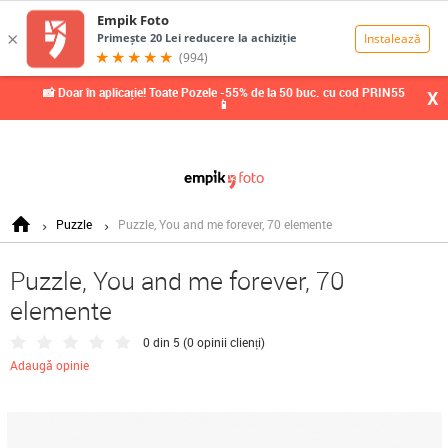
0,00
Lei
📸 Doar în aplicație! Toate Pozele -55% de la 50 buc. cu cod PRIN55
X
📱
Puzzle
Puzzle, You and me forever, 70 elemente
Puzzle, You and me forever, 70
elemente
0 din 5 (
0 opinii clienți
)
Adaugă opinie