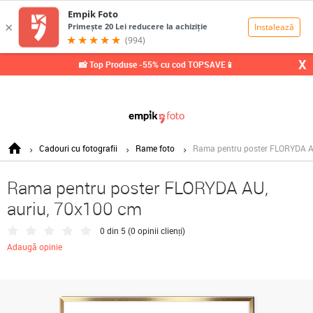
0,00
Lei
X
📸 Top Produse -55% cu cod TOPSAVE📱
Cadouri cu fotografii
Rame foto
Rama pentru poster FLORYDA A
Rama pentru poster FLORYDA AU,
auriu, 70x100 cm
0 din 5 (
0 opinii clienți
)
Adaugă opinie