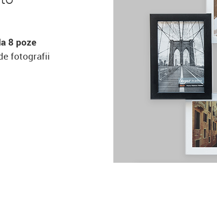
n
la 8 poze
de fotografii