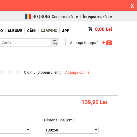
X
RO
(RON)
Conectează-te
Înregistrează-te
CZ
(KČ)
0,00
Lei
LO
ALBUME
CĂNI
CAMPING
APP
SK
(€)
Adaugă fotografii
0 din 5 (
0 opinii clienți
)
Adaugă opinie
139,90 Lei
Dimensiune [cm]: