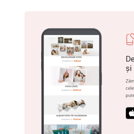
De
și
Zâm
cele
put