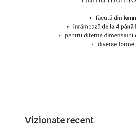
făcută
din lem
înrămează
de la 4 până 
pentru diferite dimensiuni 
diverse forme
Vizionate recent