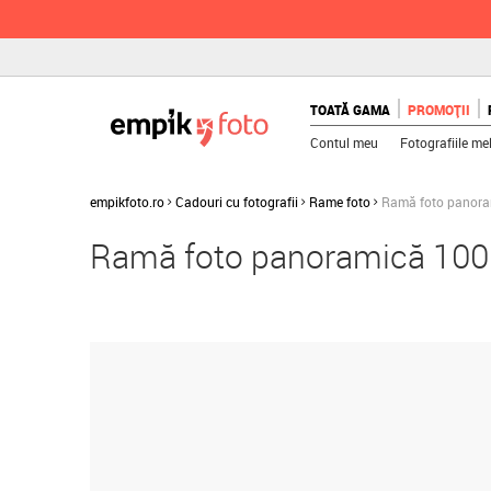
TOATĂ GAMA
PROMOȚII
Contul meu
Fotografiile me
empikfoto.ro
Cadouri cu fotografii
Rame foto
Ramă foto panoram
Ramă foto panoramică 100 