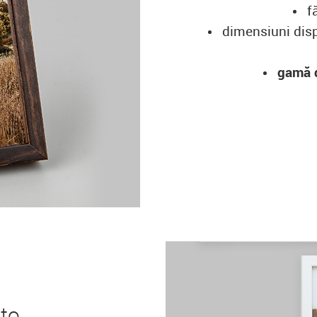
f
dimensiuni disp
gamă 
to