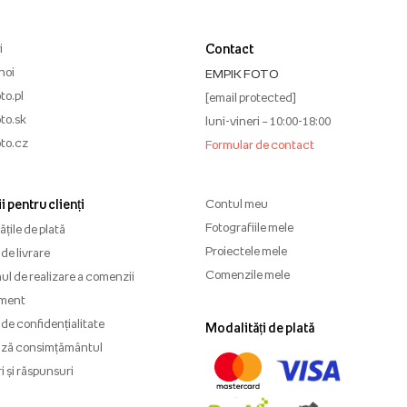
i
Contact
noi
EMPIK FOTO
to.pl
[email protected]
to.sk
luni-vineri – 10:00-18:00
to.cz
Formular de contact
i pentru clienți
Contul meu
Fotografiile mele
țile de plată
Proiectele mele
de livrare
Comenzile mele
l de realizare a comenzii
ment
 de confidențialitate
Modalități de plată
ază consimțământul
i și răspunsuri