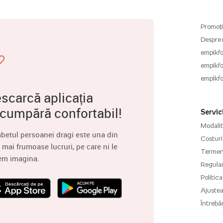
Promoți
Despre 
empikfo
empikfo
empikfo
scarcă aplicația
 cumpără confortabil!
Servici
Modalită
betul persoanei dragi este una din
Costuri 
 mai frumoase lucruri, pe care ni le
Termenu
em imagina.
Regula
Politica
Ajuste
Întrebăr