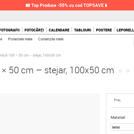
📸 Top Produse -55% cu cod TOPSAVE📱
FOTOGRAFII
FOTOCĂRȚI
CALENDARE
TABLOURI
POSTERE
LEPOREL
le
Proiectele mele
Comenzile mele
ică 100 × 50 cm – stejar, 100x50 cm
× 50 cm – stejar, 100x50 cm
Preț:
Material: